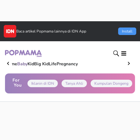
Baca artikel
Popmama
lainnya di IDN App
Install
Home
Baby
Kid
Big Kid
Life
Pregnancy
For
Iklanin di IDN
Tanya Ahli
Kumpulan Dongeng
You