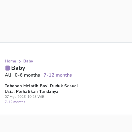
Apakah Imunisasi Bayi di Rumah Sakit Bisa Pakai
BPJS? Ini Faktanya
Home
Baby
07 Agu 2026, 16:51 WIB
Baby
7-12 months
All
0-6 months
7-12 months
Tahapan Melatih Bayi Duduk Sesuai
Usia, Perhatikan Tandanya
07 Agu 2026, 10:23 WIB
7-12 months