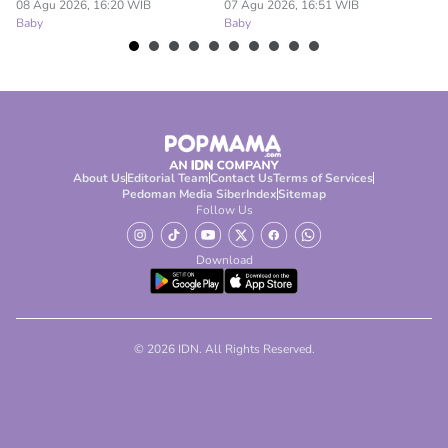
08 Agu 2026, 16:20 WIB
07 Agu 2026, 16:51 WIB
07
Baby
Baby
Ba
About Us
Editorial Team
Contact Us
Terms of Services
Pedoman Media Siber
Index
Sitemap
Follow Us
Download
© 2026 IDN. All Rights Reserved.