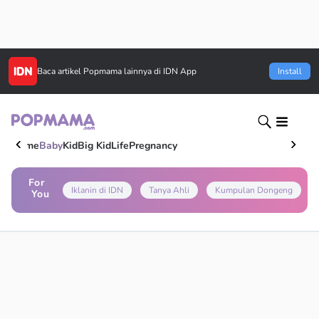
Baca artikel
Popmama
lainnya di IDN App
Install
Home
Baby
Kid
Big Kid
Life
Pregnancy
For
Iklanin di IDN
Tanya Ahli
Kumpulan Dongeng
You