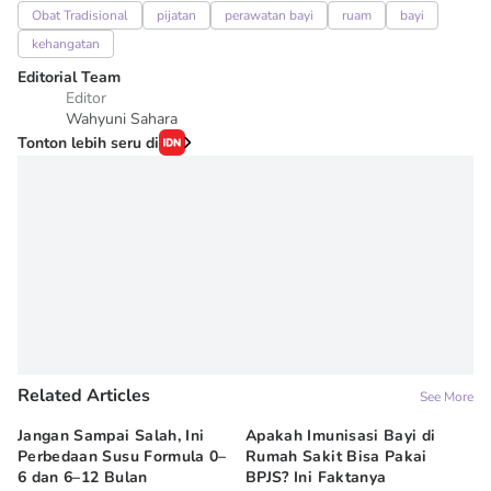
Obat Tradisional
pijatan
perawatan bayi
ruam
bayi
kehangatan
Editorial Team
Editor
Wahyuni Sahara
Tonton lebih seru di
Related Articles
See More
Jangan Sampai Salah, Ini
Apakah Imunisasi Bayi di
Me
Perbedaan Susu Formula 0–
Rumah Sakit Bisa Pakai
Ba
6 dan 6–12 Bulan
BPJS? Ini Faktanya
ha