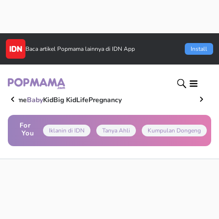
Baca artikel
Popmama
lainnya di IDN App
Install
Home
Baby
Kid
Big Kid
Life
Pregnancy
For
Iklanin di IDN
Tanya Ahli
Kumpulan Dongeng
You