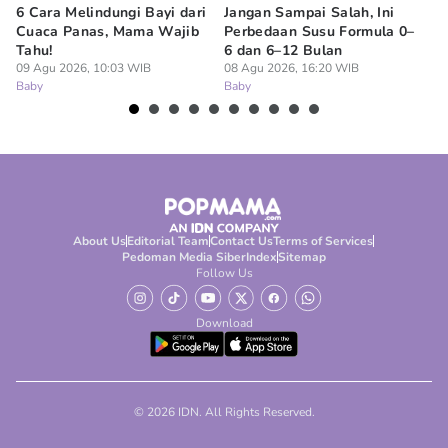
6 Cara Melindungi Bayi dari
Jangan Sampai Salah, Ini
Ap
Cuaca Panas, Mama Wajib
Perbedaan Susu Formula 0–
Ru
Tahu!
6 dan 6–12 Bulan
BP
09 Agu 2026, 10:03 WIB
08 Agu 2026, 16:20 WIB
07
Baby
Baby
Ba
About Us
Editorial Team
Contact Us
Terms of Services
Pedoman Media Siber
Index
Sitemap
Follow Us
Download
© 2026 IDN. All Rights Reserved.