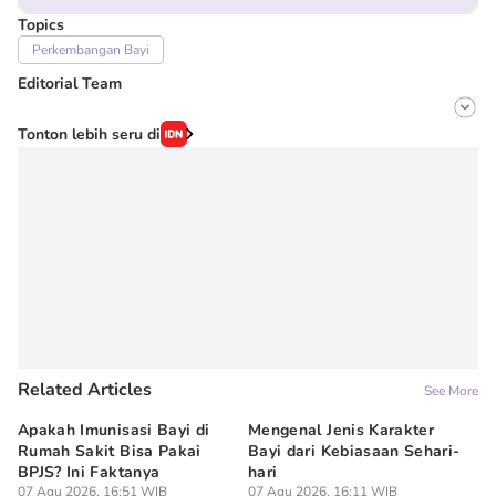
Topics
Perkembangan Bayi
Editorial Team
Editor
Tonton lebih seru di
Erick Akbar
Editor
Sandra Ratnasari
Related Articles
See More
Apakah Imunisasi Bayi di
Mengenal Jenis Karakter
5 
Rumah Sakit Bisa Pakai
Bayi dari Kebiasaan Sehari-
ya
BPJS? Ini Faktanya
hari
07
Ba
07 Agu 2026, 16:51 WIB
07 Agu 2026, 16:11 WIB