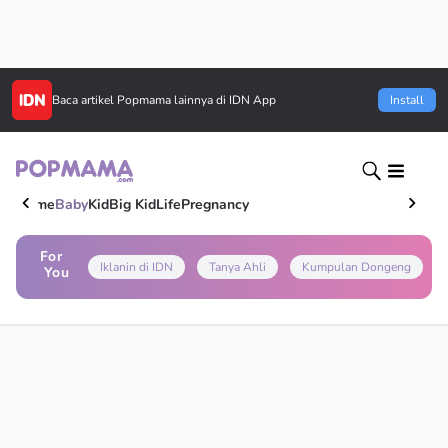
Baca artikel
Popmama
lainnya di IDN App
Install
Home
Baby
Kid
Big Kid
Life
Pregnancy
For
Iklanin di IDN
Tanya Ahli
Kumpulan Dongeng
You