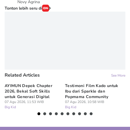
Novy Agrina
Tonton lebih seru di
Related Articles
See More
AYIMUN Depok Chapter
Testimoni Film Kado untuk
1
2026, Bekal Soft Skills
Ibu dari Sparkle dan
M
untuk Generasi Digital
Popmama Community
Te
07 Agu 2026, 11:53 WIB
07 Agu 2026, 10:58 WIB
07
Big Kid
Big Kid
Bi