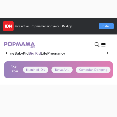
Baca artikel
Popmama
lainnya di IDN App
Install
Home
Baby
Kid
Big Kid
Life
Pregnancy
For
Iklanin di IDN
Tanya Ahli
Kumpulan Dongeng
You