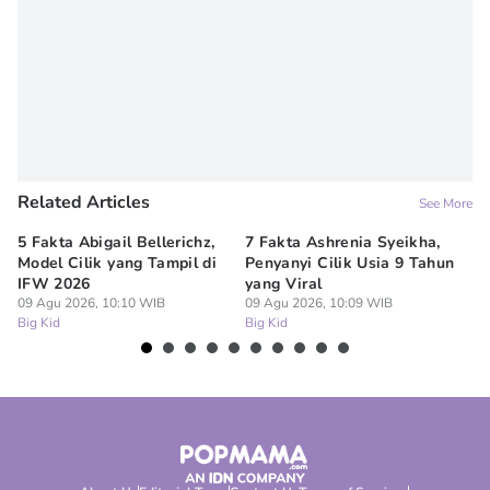
Related Articles
See More
5 Fakta Abigail Bellerichz,
7 Fakta Ashrenia Syeikha,
Ba
Model Cilik yang Tampil di
Penyanyi Cilik Usia 9 Tahun
An
IFW 2026
yang Viral
Be
09 Agu 2026, 10:10 WIB
09 Agu 2026, 10:09 WIB
09
Big Kid
Big Kid
Bi