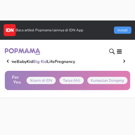
Baca artikel
Popmama
lainnya di IDN App
Install
Home
Baby
Kid
Big Kid
Life
Pregnancy
For
Iklanin di IDN
Tanya Ahli
Kumpulan Dongeng
You