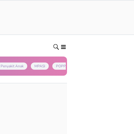
Penyakit Anak
MPASI
POPPAPA