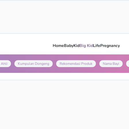
Home
Baby
Kid
Big Kid
Life
Pregnancy
 Ahli
Kumpulan Dongeng
Rekomendasi Produk
Nama Bayi