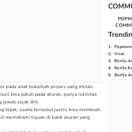
COMM
POP
COMM
Trendi
1
.
Popmam
2
.
Viral
3
.
Berita A
4
.
Berita K
5
.
Berita Ar
nsi pada anak bukanlah proses yang instan.
ecil bisa patuh pada aturan, punya rutinitas
 jawab sejak dini.
g tepat, usaha tersebut justru bisa membuat
lit memahami tujuan di balik aturan yang