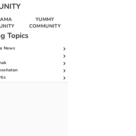
UNITY
MAMA
YUMMY
UNITY
COMMUNITY
ng Topics
a News
nak
esehatan
tis