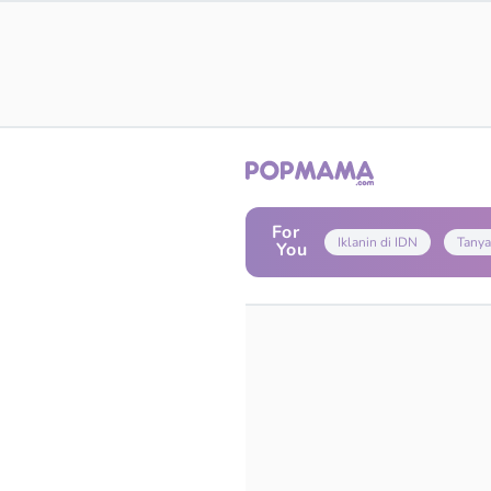
For
Iklanin di IDN
Tanya
You