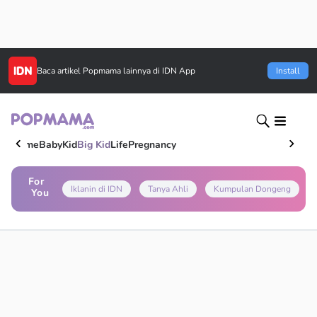
Baca artikel
Popmama
lainnya di IDN App
Install
Home
Baby
Kid
Big Kid
Life
Pregnancy
For
Iklanin di IDN
Tanya Ahli
Kumpulan Dongeng
You