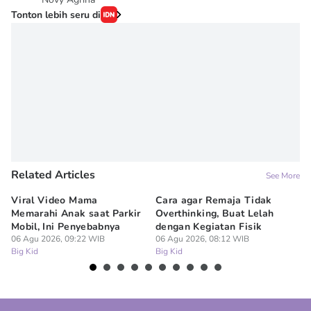
Tonton lebih seru di
Related Articles
See More
Viral Video Mama
Cara agar Remaja Tidak
Bo
Memarahi Anak saat Parkir
Overthinking, Buat Lelah
sa
Mobil, Ini Penyebabnya
dengan Kegiatan Fisik
Fa
06 Agu 2026, 09:22 WIB
06 Agu 2026, 08:12 WIB
05
Big Kid
Big Kid
Bi