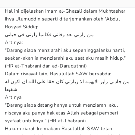
Hal ini dijelaskan Imam al-Ghazali dalam Mukhtashar
Ihya Ulumuddin seperti diterjemahkan oleh 'Abdul
Rosyad Siddiq:
من زارني بعد وفاتي فكانما زارتي في حياتي
Artinya:
"Barang siapa menziarahi aku sepeninggalanku nanti,
seakan-akan ia menziarahi aku saat aku masih hidup."
(HR at-Thabrani dan ad-Daruquthni)
Dalam riwayat lain, Rasulullah SAW bersabda:
من جادني زابر الايهمه الا زيارتي كان حقا على الله ان اكون له
شفيعا
Artinya
"Barang siapa datang hanya untuk menziarahi aku,
niscaya aku punya hak atas Allah sebagai pemberi
syafaat untuknya." (HR at-Thabrani).
Hukum ziarah ke makam Rasulullah SAW telah