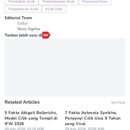
Pendidikan Anak
Perkembangan Anak
Popmama News
Pengetahuan Anak
Kisah Nabi
Editorial Team
Editor
Novy Agrina
Tonton lebih seru di
Related Articles
See More
5 Fakta Abigail Bellerichz,
7 Fakta Ashrenia Syeikha,
Ba
Model Cilik yang Tampil di
Penyanyi Cilik Usia 9 Tahun
An
IFW 2026
yang Viral
Be
09 Agu 2026, 10:10 WIB
09 Agu 2026, 10:09 WIB
09