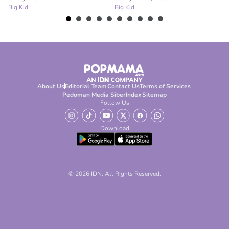
Big Kid
Big Kid
Bi
About Us
Editorial Team
Contact Us
Terms of Services
Pedoman Media Siber
Index
Sitemap
Follow Us
Download
© 2026 IDN. All Rights Reserved.