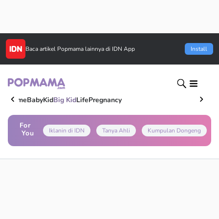
Baca artikel
Popmama
lainnya di IDN App
Install
Home
Baby
Kid
Big Kid
Life
Pregnancy
For
Iklanin di IDN
Tanya Ahli
Kumpulan Dongeng
You