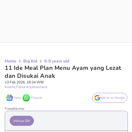
Home
Big Kid
6-9 years old
11 Ide Meal Plan Menu Ayam yang Lezat
dan Disukai Anak
13 Feb 2026, 18:34 WIB
Keisha Felita Aryamaulana
News
Channel
Add Us on Google
Freepik/jcomp
Intinya Sih