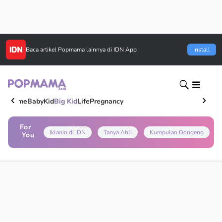
Baca artikel
Popmama
lainnya di IDN App
Install
Home
Baby
Kid
Big Kid
Life
Pregnancy
For
Iklanin di IDN
Tanya Ahli
Kumpulan Dongeng
You