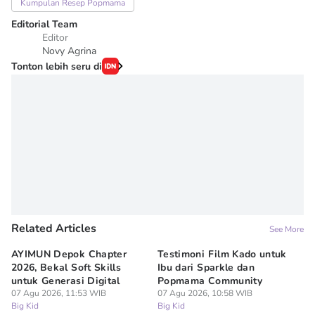
Kumpulan Resep Popmama
Editorial Team
Editor
Novy Agrina
Tonton lebih seru di
Related Articles
See More
AYIMUN Depok Chapter
Testimoni Film Kado untuk
1
2026, Bekal Soft Skills
Ibu dari Sparkle dan
M
untuk Generasi Digital
Popmama Community
Te
07 Agu 2026, 11:53 WIB
07 Agu 2026, 10:58 WIB
07
Big Kid
Big Kid
Bi