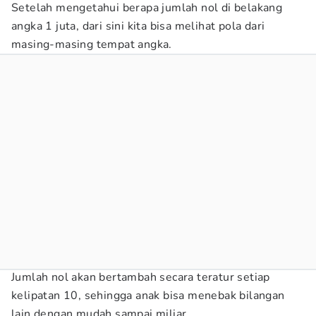
Setelah mengetahui berapa jumlah nol di belakang
angka 1 juta, dari sini kita bisa melihat pola dari
masing-masing tempat angka.
Jumlah nol akan bertambah secara teratur setiap
kelipatan 10, sehingga anak bisa menebak bilangan
lain dengan mudah sampai miliar.