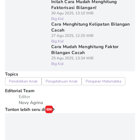
Inilah Cara Mudah Menghitung
Faktorisasi Bilangan!
30 Agu 2025, 13:10 WIB
Big Kid
Cara Menghitung Kelipatan Bilangan
Cacah
27 Agu 2025, 12:25 WIB
Big Kid
Cara Mudah Menghitung Faktor
Bilangan Cacah
25 Agu 2025, 13:34 WIB
Big Kid
Topics
Pendidikan Anak
Pengetahuan Anak
Pelajaran Matematika
Editorial Team
Editor
Novy Agrina
Tonton lebih seru di