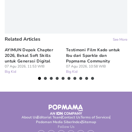
Related Articles
See More
AYIMUN Depok Chapter
Testimoni Film Kado untuk
1
2026, Bekal Soft Skills
Ibu dari Sparkle dan
M
untuk Generasi Digital
Popmama Community
Te
07 Agu 2026, 11:53 WIB
07 Agu 2026, 10:58 WIB
07
Big Kid
Big Kid
Bi
About Us
Editorial Team
Contact Us
Terms of Services
Pedoman Media Siber
Index
Sitemap
Follow Us