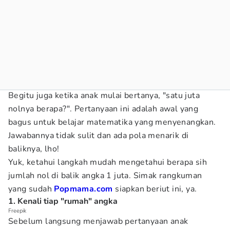
Begitu juga ketika anak mulai bertanya, "satu juta
nolnya berapa?". Pertanyaan ini adalah awal yang
bagus untuk belajar matematika yang menyenangkan.
Jawabannya tidak sulit dan ada pola menarik di
baliknya, lho!
Yuk, ketahui langkah mudah mengetahui berapa sih
jumlah nol di balik angka 1 juta. Simak rangkuman
yang sudah
Popmama.com
siapkan beriut ini, ya.
1. Kenali tiap "rumah" angka
Freepik
Sebelum langsung menjawab pertanyaan anak