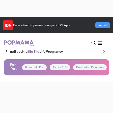
Baca artikel
Popmama
lainnya di IDN App
Install
Home
Baby
Kid
Big Kid
Life
Pregnancy
For
Iklanin di IDN
Tanya Ahli
Kumpulan Dongeng
You