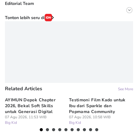
Editorial Team
Editor
Tonton lebih seru di
Michelle Velita
Editor
Erick Akbar
Related Articles
See More
AYIMUN Depok Chapter
Testimoni Film Kado untuk
1
2026, Bekal Soft Skills
Ibu dari Sparkle dan
M
untuk Generasi Digital
Popmama Community
Te
07 Agu 2026, 11:53 WIB
07 Agu 2026, 10:58 WIB
07
Big Kid
Big Kid
Bi