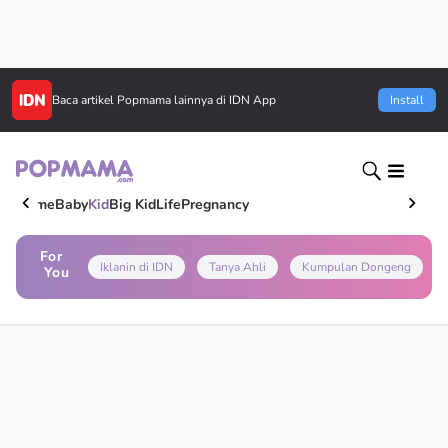
Baca artikel
Popmama
lainnya di IDN App
Install
Home
Baby
Kid
Big Kid
Life
Pregnancy
For
Iklanin di IDN
Tanya Ahli
Kumpulan Dongeng
You