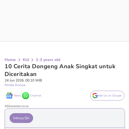
Home
Kid
1-3 years old
10 Cerita Dongeng Anak Singkat untuk
Diceritakan
24 Jun 2026, 00:10 WIB
Ninda Anisya
News
Channel
Add Us on Google
All4women.co.za
Intinya Sih