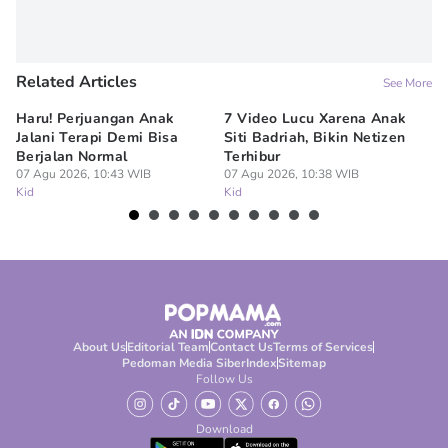
Related Articles
See More
Haru! Perjuangan Anak
7 Video Lucu Xarena Anak
Ge
Jalani Terapi Demi Bisa
Siti Badriah, Bikin Netizen
An
Berjalan Normal
Terhibur
K
07 Agu 2026, 10:43 WIB
07 Agu 2026, 10:38 WIB
07
Kid
Kid
Ki
About Us
Editorial Team
Contact Us
Terms of Services
Pedoman Media Siber
Index
Sitemap
Follow Us
Download