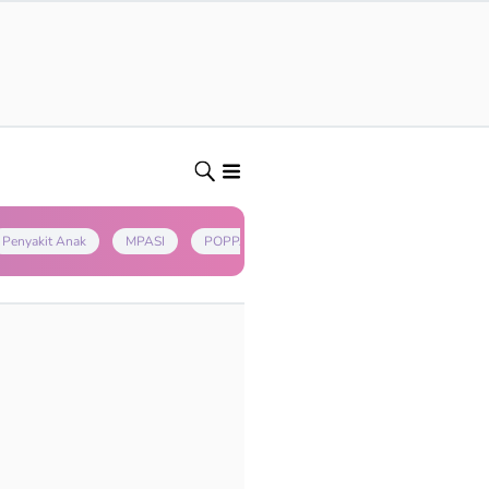
Penyakit Anak
MPASI
POPPAPA