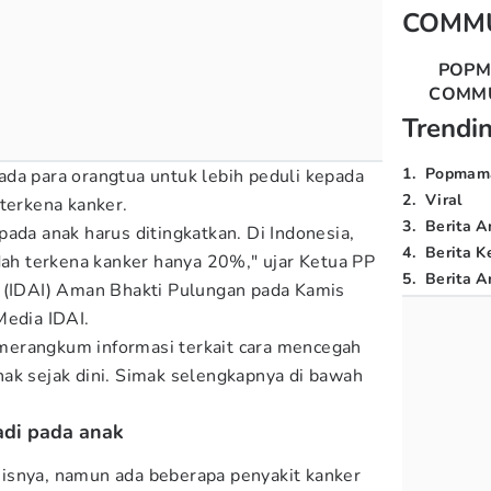
COMM
POP
COMM
Trendi
1
.
Popmam
da para orangtua untuk lebih peduli kepada
2
.
Viral
 terkena kanker.
3
.
Berita A
ada anak harus ditingkatkan. Di Indonesia,
4
.
Berita K
udah terkena kanker hanya 20%," ujar Ketua PP
5
.
Berita Ar
a (IDAI) Aman Bhakti Pulungan pada Kamis
Media IDAI.
erangkum informasi terkait cara mencegah
ak sejak dini. Simak selengkapnya di bawah
jadi pada anak
isnya, namun ada beberapa penyakit kanker