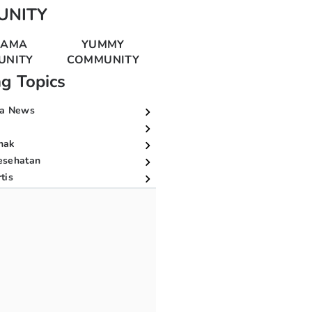
UNITY
MAMA
YUMMY
UNITY
COMMUNITY
ng Topics
a News
nak
esehatan
tis