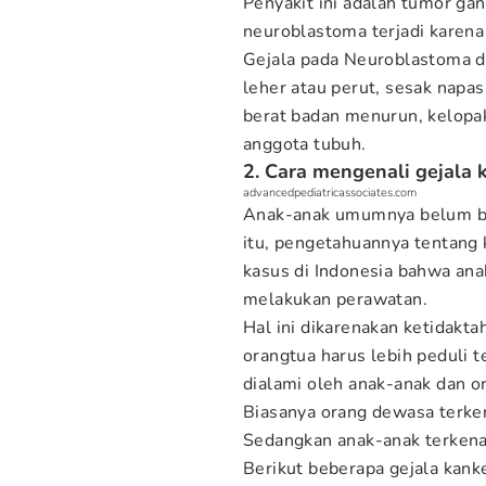
Penyakit ini adalah tumor ga
neuroblastoma terjadi karena
Gejala pada Neuroblastoma 
leher atau perut, sesak napas
berat badan menurun, kelopa
anggota tubuh.
2. Cara mengenali gejala 
advancedpediatricassociates.com
Anak-anak umumnya belum bis
itu, pengetahuannya tentang 
kasus di Indonesia bahwa ana
melakukan perawatan.
Hal ini dikarenakan ketidakta
orangtua harus lebih peduli 
dialami oleh anak-anak dan o
Biasanya orang dewasa terken
Sedangkan anak-anak terkena 
Berikut beberapa gejala kank