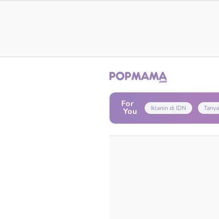
For
Iklanin di IDN
Tanya
You