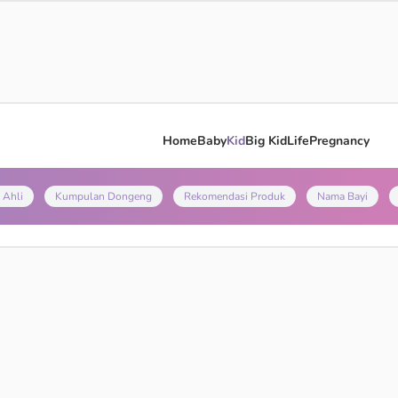
Home
Baby
Kid
Big Kid
Life
Pregnancy
 Ahli
Kumpulan Dongeng
Rekomendasi Produk
Nama Bayi