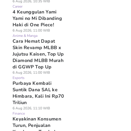
6 Aug 2026, 10:35 WIB
Career
4 Keunggulan Yami
Yami no Mi Dibanding
Haki di One Piece!
6 Aug 2026, 11:00 WIB
Anime & Manga
Cara Hemat Dapat
Skin Revamp MLBB x
Jujutsu Kaisen, Top Up
Diamond MLBB Murah
di GGWP Top Up
6 Aug 2026, 11:00 WIB
Esports
Purbaya Kembali
Suntik Dana SAL ke
Himbara, Kali Ini Rp70
Triliun
6 Aug 2026, 11:10 WIB
Finance
Keyakinan Konsumen
Turun, Penjualan