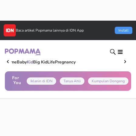
Baca artikel
Popmama
lainnya di IDN App
Install
Home
Baby
Kid
Big Kid
Life
Pregnancy
For
Iklanin di IDN
Tanya Ahli
Kumpulan Dongeng
You