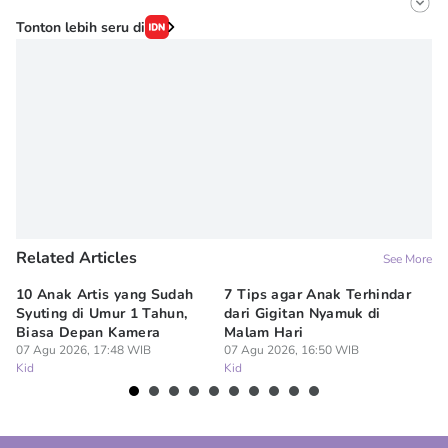
Editor
Tonton lebih seru di
Irma ediarti mardiyah
Editor
Erick Akbar
Related Articles
See More
10 Anak Artis yang Sudah
7 Tips agar Anak Terhindar
Re
Syuting di Umur 1 Tahun,
dari Gigitan Nyamuk di
H
Biasa Depan Kamera
Malam Hari
Ca
07 Agu 2026, 17:48 WIB
07 Agu 2026, 16:50 WIB
07
Kid
Kid
Ki