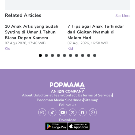
Related Articles
See More
10 Anak Artis yang Sudah
7 Tips agar Anak Terhindar
Re
Syuting di Umur 1 Tahun,
dari Gigitan Nyamuk di
H
Biasa Depan Kamera
Malam Hari
Ca
07 Agu 2026, 17:48 WIB
07 Agu 2026, 16:50 WIB
07
Kid
Kid
Ki
About Us
Editorial Team
Contact Us
Terms of Services
Pedoman Media Siber
Index
Sitemap
Follow Us
Download