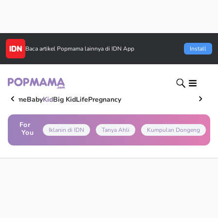
Baca artikel
Popmama
lainnya di IDN App
Install
Home
Baby
Kid
Big Kid
Life
Pregnancy
For
Iklanin di IDN
Tanya Ahli
Kumpulan Dongeng
You