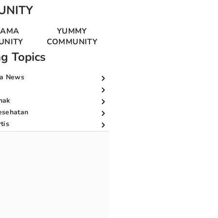
UNITY
MAMA
YUMMY
UNITY
COMMUNITY
ng Topics
a News
nak
esehatan
tis