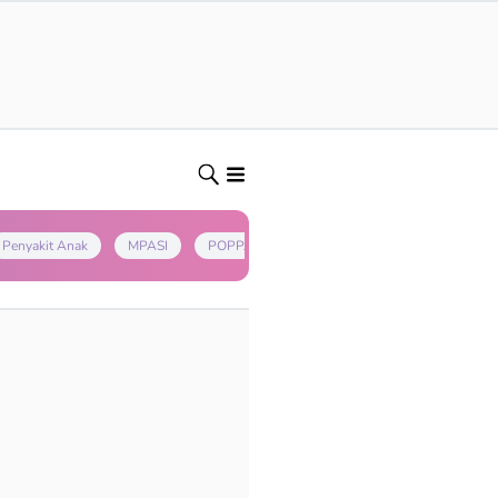
Penyakit Anak
MPASI
POPPAPA