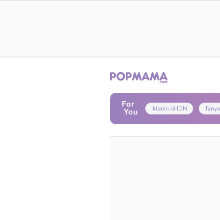
For
Iklanin di IDN
Tanya
You