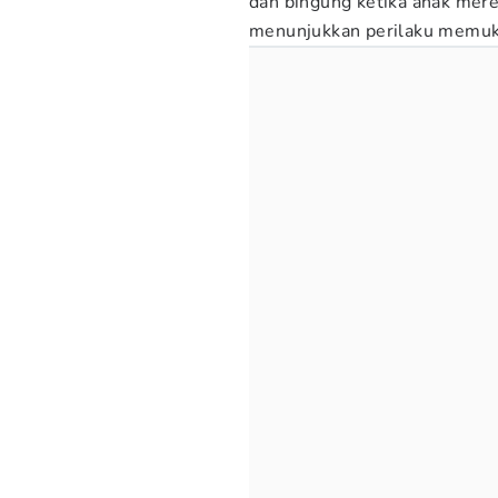
dan bingung ketika anak mere
menunjukkan perilaku memu