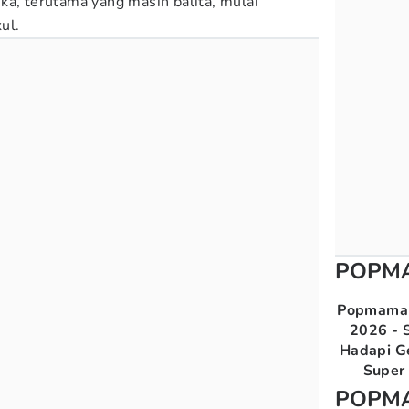
ka, terutama yang masih balita, mulai
kul.
POPM
Popmama 
2026 - S
Hadapi G
Super 
POPM