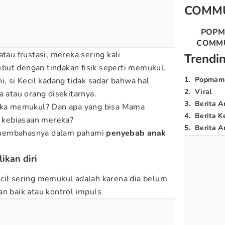
COMM
POP
COMM
atau frustasi, mereka sering kali
Trendi
but dengan tindakan fisik seperti memukul.
1
.
Popmam
i, si Kecil kadang tidak sadar bahwa hal
2
.
Viral
a atau orang disekitarnya.
3
.
Berita A
suka memukul? Dan apa yang bisa Mama
4
.
Berita K
di kebiasaan mereka?
5
.
Berita Ar
membahasnya dalam pahami
penyebab anak
ikan diri
cil sering memukul adalah karena dia belum
an baik atau kontrol impuls.