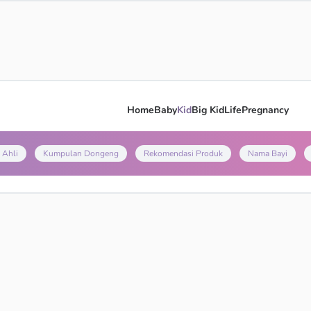
Home
Baby
Kid
Big Kid
Life
Pregnancy
 Ahli
Kumpulan Dongeng
Rekomendasi Produk
Nama Bayi