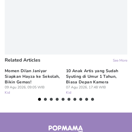
Editor
Novy Agrina
Related Articles
See More
Momen Dilan Janiyar
10 Anak Artis yang Sudah
7 
Siapkan Hayza ke Sekolah,
Syuting di Umur 1 Tahun,
da
Bikin Gemas!
Biasa Depan Kamera
Ma
09 Agu 2026, 09:05 WIB
07 Agu 2026, 17:48 WIB
07
Kid
Kid
Ki