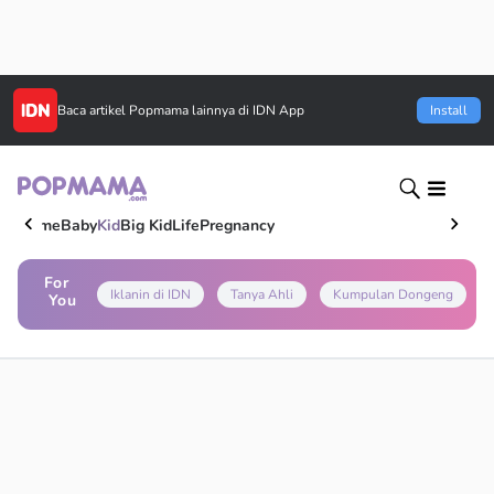
Baca artikel
Popmama
lainnya di IDN App
Install
Home
Baby
Kid
Big Kid
Life
Pregnancy
For
Iklanin di IDN
Tanya Ahli
Kumpulan Dongeng
You