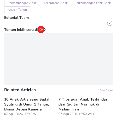
Perkembangan Anak
Kecerdasan Anak
Perkembangan Otak Anak
Anak 4 Tahun
Editorial Team
Editor
Tonton lebih seru di
Erick Akbar
Editor
Novy Agrina
Related Articles
See More
10 Anak Artis yang Sudah
7 Tips agar Anak Terhindar
Re
Syuting di Umur 1 Tahun,
dari Gigitan Nyamuk di
H
Biasa Depan Kamera
Malam Hari
Ca
07 Agu 2026, 17:48 WIB
07 Agu 2026, 16:50 WIB
07