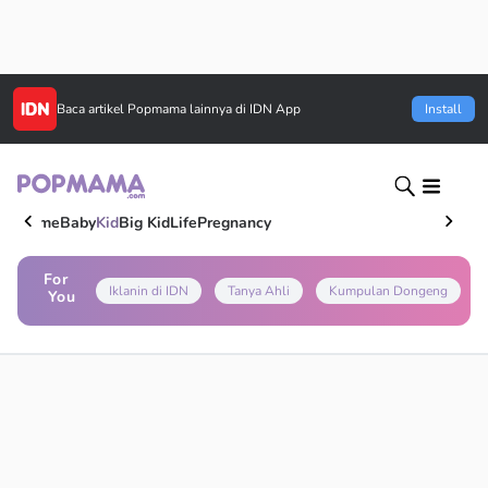
Baca artikel
Popmama
lainnya di IDN App
Install
Home
Baby
Kid
Big Kid
Life
Pregnancy
For
Iklanin di IDN
Tanya Ahli
Kumpulan Dongeng
You