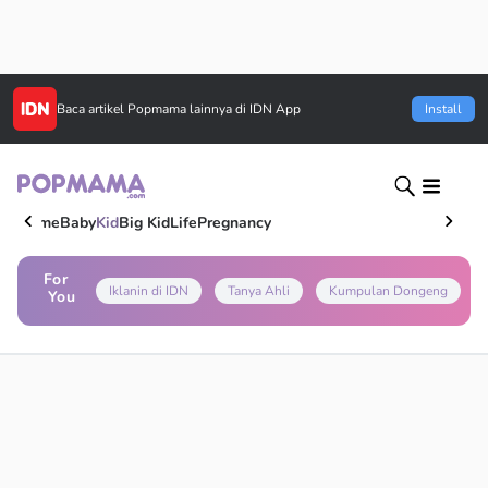
Baca artikel
Popmama
lainnya di IDN App
Install
Home
Baby
Kid
Big Kid
Life
Pregnancy
For
Iklanin di IDN
Tanya Ahli
Kumpulan Dongeng
You