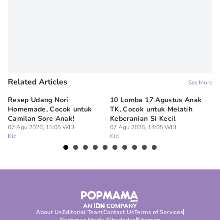
Related Articles
See More
Resep Udang Nori
10 Lomba 17 Agustus Anak
45
Homemade, Cocok untuk
TK, Cocok untuk Melatih
un
Camilan Sore Anak!
Keberanian Si Kecil
ta
07 Agu 2026, 15:05 WIB
07 Agu 2026, 14:05 WIB
07
Kid
Kid
Ki
About Us
Editorial Team
Contact Us
Terms of Services