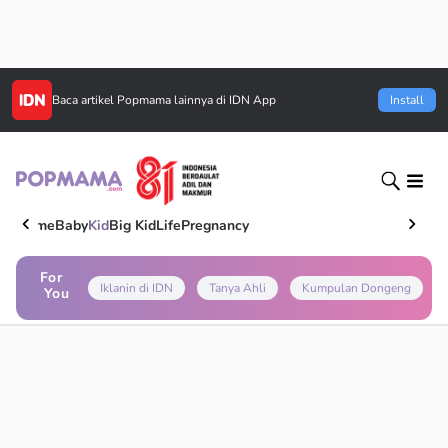
Baca artikel
Popmama
lainnya di IDN App
Install
Home
Baby
Kid
Big Kid
Life
Pregnancy
For
Iklanin di IDN
Tanya Ahli
Kumpulan Dongeng
You