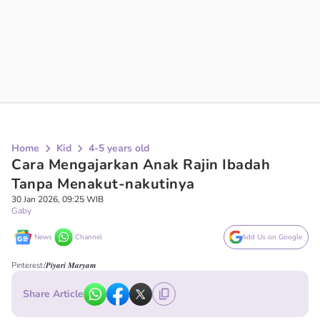
Home
Kid
4-5 years old
Cara Mengajarkan Anak Rajin Ibadah
Tanpa Menakut-nakutinya
30 Jan 2026, 09:25 WIB
Gaby
News
Channel
Add Us on Google
Pinterest/𝑷𝒊𝒚𝒂𝒓𝒊 𝑴𝒂𝒓𝒚𝒂𝒎
Share Article