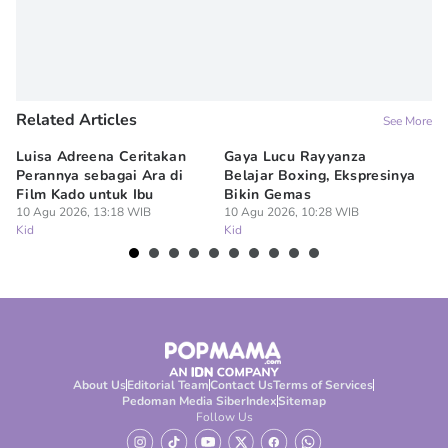
Related Articles
See More
Luisa Adreena Ceritakan
Gaya Lucu Rayyanza
Mi
Perannya sebagai Ara di
Belajar Boxing, Ekspresinya
An
Film Kado untuk Ibu
Bikin Gemas
09
Ki
10 Agu 2026, 13:18 WIB
10 Agu 2026, 10:28 WIB
Kid
Kid
About Us
Editorial Team
Contact Us
Terms of Services
Pedoman Media Siber
Index
Sitemap
Follow Us