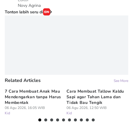
Novy Agrina
Tonton lebih seru di
Related Articles
See More
7 Cara Membuat Anak Mau
Cara Membuat Tallow Kaldu
Tr
Mendengarkan tanpa Harus
Sapi agar Tahan Lama dan
Ti
Membentak
Tidak Bau Tengik
da
06 Agu 2026, 16:05 WIB
06 Agu 2026, 12:50 WIB
06
Kid
Kid
Ki