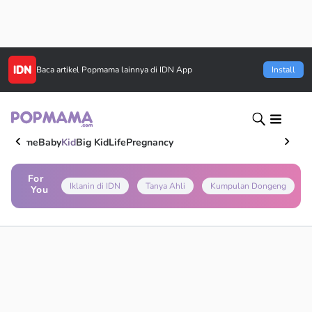
Baca artikel
Popmama
lainnya di IDN App
Install
Home
Baby
Kid
Big Kid
Life
Pregnancy
For
Iklanin di IDN
Tanya Ahli
Kumpulan Dongeng
You