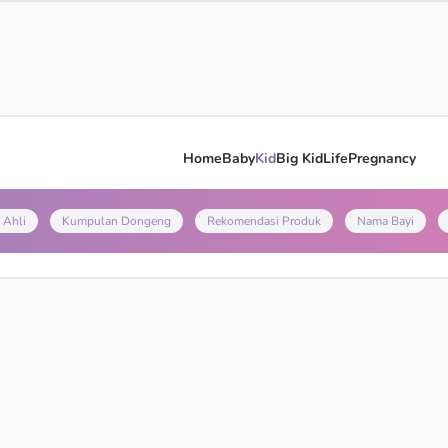
Home
Baby
Kid
Big Kid
Life
Pregnancy
 Ahli
Kumpulan Dongeng
Rekomendasi Produk
Nama Bayi