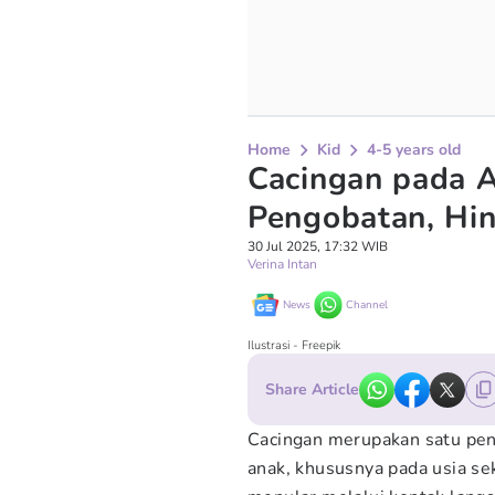
Home
Kid
4-5 years old
Cacingan pada A
Pengobatan, Hi
30 Jul 2025, 17:32 WIB
Verina Intan
News
Channel
Ilustrasi - Freepik
Share Article
Cacingan merupakan satu peny
anak, khususnya pada usia se