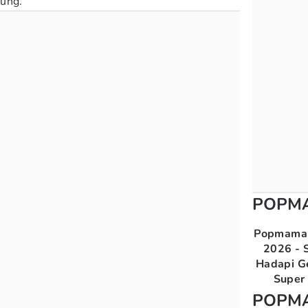
sung.
POPM
Popmama 
2026 - S
Hadapi G
Super 
POPM