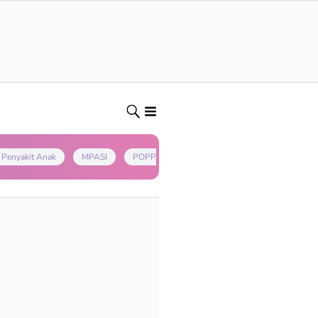
Penyakit Anak
MPASI
POPPAPA