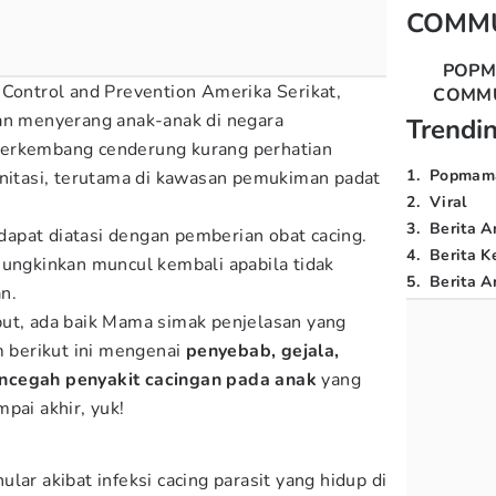
COMM
POP
 Control and Prevention Amerika Serikat,
COMM
an menyerang anak-anak di negara
Trendi
berkembang cenderung kurang perhatian
1
.
Popmam
anitasi, terutama di kawasan pemukiman padat
2
.
Viral
3
.
Berita A
apat diatasi dengan pemberian obat cacing.
4
.
Berita K
mungkinkan muncul kembali apabila tidak
5
.
Berita Ar
n.
but, ada baik Mama simak penjelasan yang
 berikut ini mengenai
penyebab, gejala,
ncegah penyakit cacingan pada anak
yang
pai akhir, yuk!
lar akibat infeksi cacing parasit yang hidup di