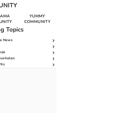
UNITY
MAMA
YUMMY
UNITY
COMMUNITY
ng Topics
a News
nak
esehatan
tis