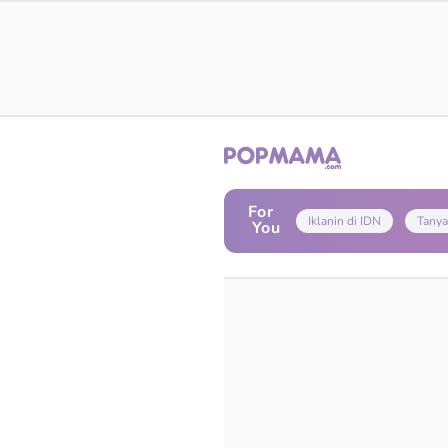
For
Iklanin di IDN
Tanya
You