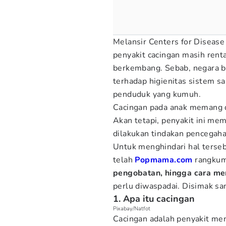
Melansir Centers for Disease
penyakit cacingan masih rent
berkembang. Sebab, negara 
terhadap higienitas sistem s
penduduk yang kumuh.
Cacingan pada anak memang d
Akan tetapi, penyakit ini me
dilakukan tindakan pencegaha
Untuk menghindari hal terse
telah
Popmama.com
rangkum
pengobatan, hingga cara me
perlu diwaspadai. Disimak sam
1. Apa itu cacingan
Pixabay/Natfot
Cacingan adalah penyakit menu