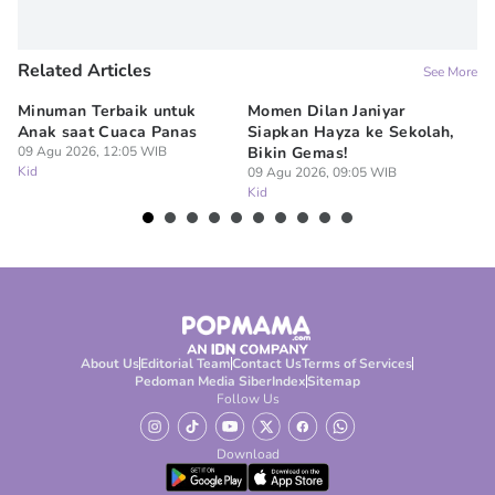
Related Articles
See More
Minuman Terbaik untuk
Momen Dilan Janiyar
10
Anak saat Cuaca Panas
Siapkan Hayza ke Sekolah,
Sy
09 Agu 2026, 12:05 WIB
Bikin Gemas!
B
Kid
09 Agu 2026, 09:05 WIB
07
Kid
Ki
About Us
Editorial Team
Contact Us
Terms of Services
Pedoman Media Siber
Index
Sitemap
Follow Us
Download