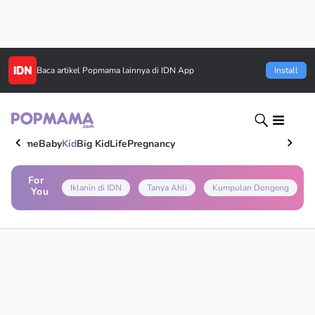
Baca artikel
Popmama
lainnya di IDN App
Install
Home
Baby
Kid
Big Kid
Life
Pregnancy
For
Iklanin di IDN
Tanya Ahli
Kumpulan Dongeng
You