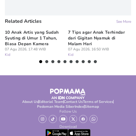
Related Articles
See More
10 Anak Artis yang Sudah
7 Tips agar Anak Terhindar
Re
Syuting di Umur 1 Tahun,
dari Gigitan Nyamuk di
H
Biasa Depan Kamera
Malam Hari
Ca
07 Agu 2026, 17:48 WIB
07 Agu 2026, 16:50 WIB
07
Kid
Kid
Ki
About Us
Editorial Team
Contact Us
Terms of Services
Pedoman Media Siber
Index
Sitemap
Follow Us
Download