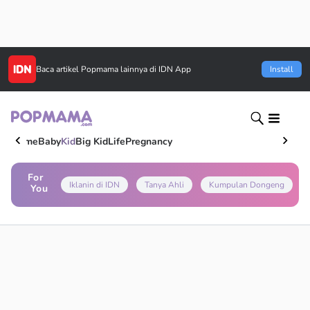
Baca artikel
Popmama
lainnya di IDN App
Install
Home
Baby
Kid
Big Kid
Life
Pregnancy
For
Iklanin di IDN
Tanya Ahli
Kumpulan Dongeng
You