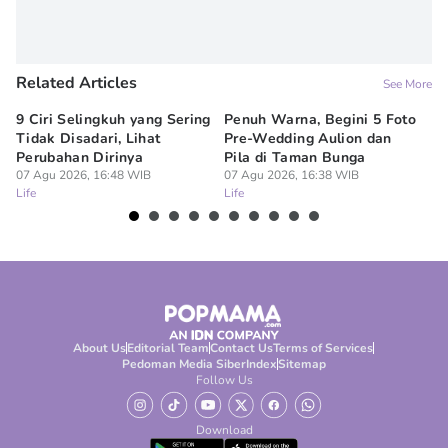
Related Articles
See More
9 Ciri Selingkuh yang Sering
Penuh Warna, Begini 5 Foto
Me
Tidak Disadari, Lihat
Pre-Wedding Aulion dan
Sk
Perubahan Dirinya
Pila di Taman Bunga
un
07 Agu 2026, 16:48 WIB
07 Agu 2026, 16:38 WIB
07
Life
Life
Lif
About Us
Editorial Team
Contact Us
Terms of Services
Pedoman Media Siber
Index
Sitemap
Follow Us
Download