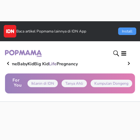
Baca artikel
Popmama
lainnya di IDN App
Install
Home
Baby
Kid
Big Kid
Life
Pregnancy
For
Iklanin di IDN
Tanya Ahli
Kumpulan Dongeng
You