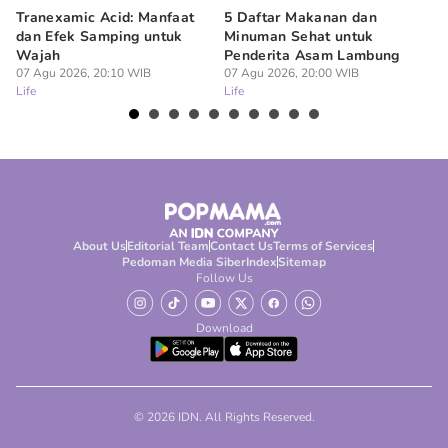
Tranexamic Acid: Manfaat
5 Daftar Makanan dan
Ap
dan Efek Samping untuk
Minuman Sehat untuk
5 
Wajah
Penderita Asam Lambung
07
Lif
07 Agu 2026, 20:10 WIB
07 Agu 2026, 20:00 WIB
Life
Life
About Us
Editorial Team
Contact Us
Terms of Services
Pedoman Media Siber
Index
Sitemap
Follow Us
Download
© 2026 IDN. All Rights Reserved.