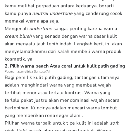
kamu melihat perpaduan antara keduanya, berarti
kamu punya
neutral undertone
yang cenderung cocok
memakai warna apa saja.
Mengenali
undertone
sangat penting karena warna
cream blush
yang senada dengan warna dasar kulit
akan menyatu jauh lebih indah. Langkah kecil ini akan
menyelamatkanmu dari salah membeli warna produk
kosmetik, ya!
2. Pilih warna peach Atau coral untuk kulit putih gading
Popmama.com/Erica Santoso/AI
Bagi pemilik kulit putih gading, tantangan utamanya
adalah menghindari warna yang membuat wajah
terlihat menor atau terlalu kontras. Warna yang
terlalu pekat justru akan mendominasi wajah secara
berlebihan. Kuncinya adalah mencari warna lembut
yang memberikan rona segar alami.
Pilihan warna terbaik untuk tipe kulit ini adalah
soft
pink
,
light peach
, atau
coral
yang lembut. Warna-