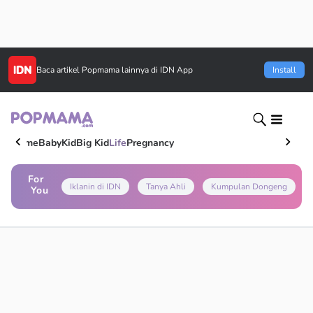
Baca artikel
Popmama
lainnya di IDN App
Install
Home
Baby
Kid
Big Kid
Life
Pregnancy
For
Iklanin di IDN
Tanya Ahli
Kumpulan Dongeng
You