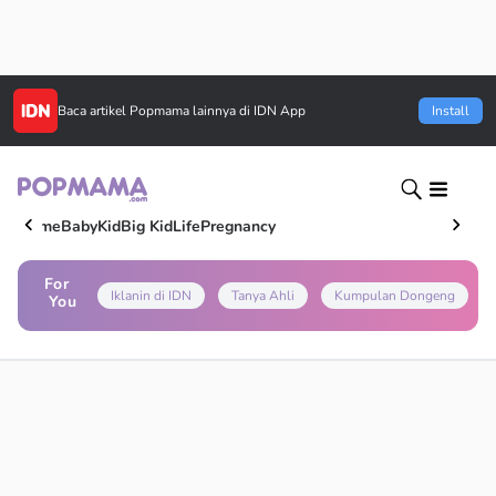
Baca artikel
Popmama
lainnya di IDN App
Install
Home
Baby
Kid
Big Kid
Life
Pregnancy
For
Iklanin di IDN
Tanya Ahli
Kumpulan Dongeng
You