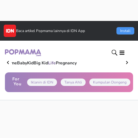
Baca artikel
Popmama
lainnya di IDN App
Install
Home
Baby
Kid
Big Kid
Life
Pregnancy
For
Iklanin di IDN
Tanya Ahli
Kumpulan Dongeng
You