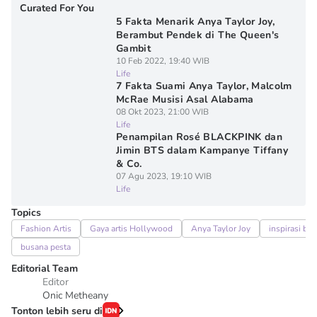
Curated For You
5 Fakta Menarik Anya Taylor Joy,
Berambut Pendek di The Queen's
Gambit
10 Feb 2022, 19:40 WIB
Life
7 Fakta Suami Anya Taylor, Malcolm
McRae Musisi Asal Alabama
08 Okt 2023, 21:00 WIB
Life
Penampilan Rosé BLACKPINK dan
Jimin BTS dalam Kampanye Tiffany
& Co.
07 Agu 2023, 19:10 WIB
Life
Topics
Fashion Artis
Gaya artis Hollywood
Anya Taylor Joy
inspirasi bu
busana pesta
Editorial Team
Editor
Onic Metheany
Tonton lebih seru di