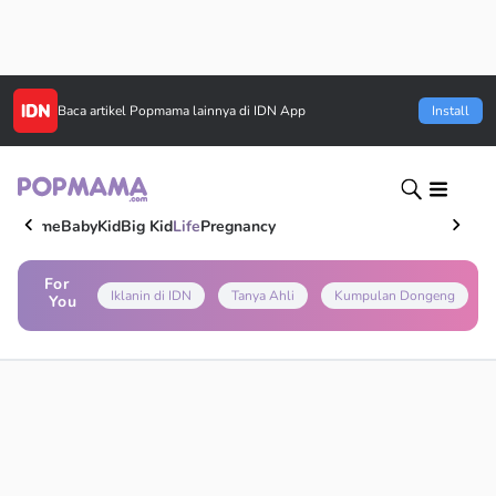
Baca artikel
Popmama
lainnya di IDN App
Install
Home
Baby
Kid
Big Kid
Life
Pregnancy
For
Iklanin di IDN
Tanya Ahli
Kumpulan Dongeng
You