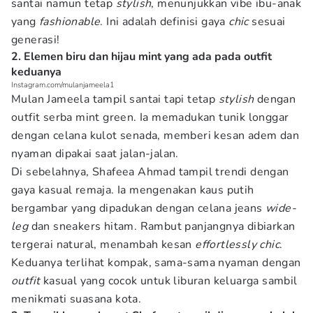
santai namun tetap
stylish
, menunjukkan vibe ibu-anak
yang
fashionable
. Ini adalah definisi gaya
chic
sesuai
generasi!
2. Elemen biru dan hijau mint yang ada pada outfit
keduanya
Instagram.com/mulanjameela1
Mulan Jameela tampil santai tapi tetap
stylish
dengan
outfit serba mint green. Ia memadukan tunik longgar
dengan celana kulot senada, memberi kesan adem dan
nyaman dipakai saat jalan-jalan.
Di sebelahnya, Shafeea Ahmad tampil trendi dengan
gaya kasual remaja. Ia mengenakan kaus putih
bergambar yang dipadukan dengan celana jeans
wide-
leg
dan sneakers hitam. Rambut panjangnya dibiarkan
tergerai natural, menambah kesan
effortlessly chic
.
Keduanya terlihat kompak, sama-sama nyaman dengan
outfit
kasual yang cocok untuk liburan keluarga sambil
menikmati suasana kota.