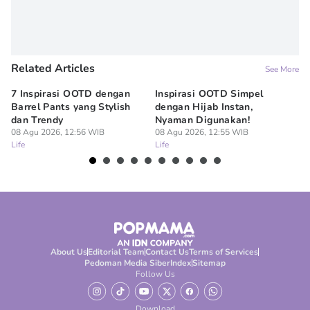
Related Articles
See More
7 Inspirasi OOTD dengan
Inspirasi OOTD Simpel
Me
Barrel Pants yang Stylish
dengan Hijab Instan,
At
dan Trendy
Nyaman Digunakan!
ak
08 Agu 2026, 12:56 WIB
08 Agu 2026, 12:55 WIB
08
Life
Life
Lif
About Us
Editorial Team
Contact Us
Terms of Services
Pedoman Media Siber
Index
Sitemap
Follow Us
Download