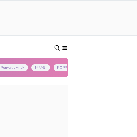
Penyakit Anak
MPASI
POPPAPA