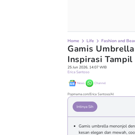
Home
Life
Fashion and Bea
Gamis Umbrella 
Inspirasi Tampi
25 Jun 2026, 14:07 WIB
Erica Santoso
News
Channel
Popmama.com/Erica Santoso/AI
Intinya Sih
Gamis umbrella menonjol den
kesan elegan dan mewah, coc