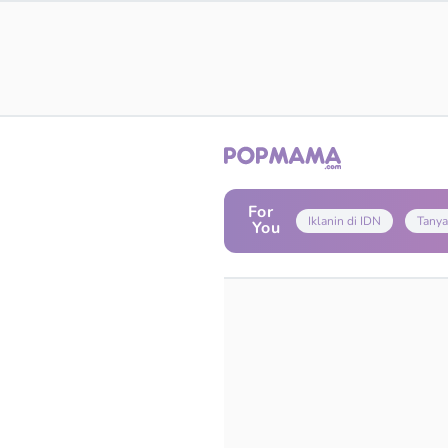
For
Iklanin di IDN
Tanya
You