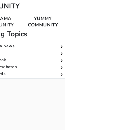
UNITY
MAMA
YUMMY
UNITY
COMMUNITY
ng Topics
a News
nak
esehatan
tis