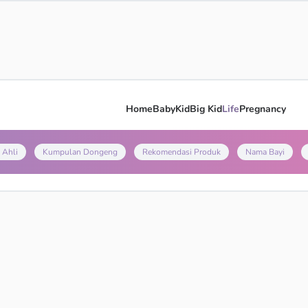
Home
Baby
Kid
Big Kid
Life
Pregnancy
 Ahli
Kumpulan Dongeng
Rekomendasi Produk
Nama Bayi