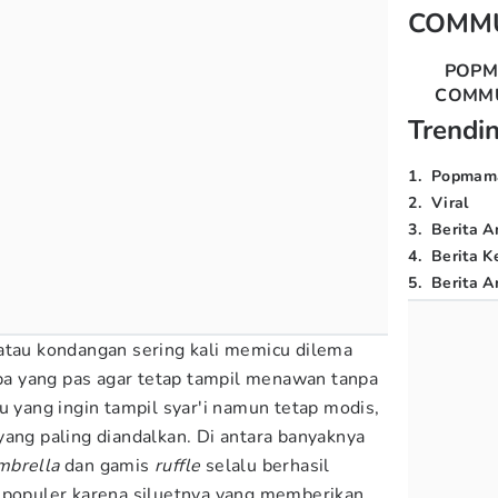
COMM
POP
COMM
Trendi
1
.
Popmam
2
.
Viral
3
.
Berita A
4
.
Berita K
5
.
Berita Ar
atau kondangan sering kali memicu dilema
 apa yang pas agar tetap tampil menawan tanpa
u yang ingin tampil syar'i namun tetap modis,
yang paling diandalkan. Di antara banyaknya
mbrella
dan gamis
ruffle
selalu berhasil
 populer karena siluetnya yang memberikan