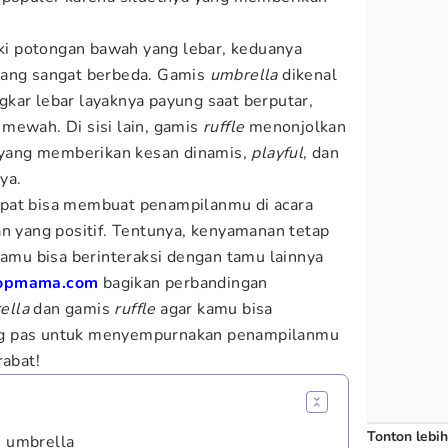
i potongan bawah yang lebar, keduanya
yang sangat berbeda. Gamis
umbrella
dikenal
kar lebar layaknya payung saat berputar,
mewah. Di sisi lain, gamis
ruffle
menonjolkan
n yang memberikan kesan dinamis,
playful
, dan
ya.
pat bisa membuat penampilanmu di acara
an yang positif. Tentunya, kenyamanan tetap
kamu bisa berinteraksi dengan tamu lainnya
opmama.com
bagikan perbandingan
ella
dan gamis
ruffle
agar kamu bisa
ng pas untuk menyempurnakan penampilanmu
rabat!
Tonton lebih
s umbrella