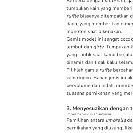
Berbeda dengan
umbrella
, g
tumpukan kain yang memberik
ruffle
biasanya ditempatkan di
dada, yang memberikan dimens
monoton saat dikenakan.
Gamis model ini sangat cocok
lembut dan
girly
. Tumpukan 
yang cantik saat kamu berjal
dinamis dan tidak kaku selam
Pilihlah gamis
ruffle
berbaha
kain ringan. Bahan jenis ini
bervolume dan indah, membe
suasana pernikahan yang mer
3. Menyesuaikan dengan 
Popmama.com/Erica Santoso/AI
Pemilihan antara
umbrella
d
pernikahan yang diusung. Jik