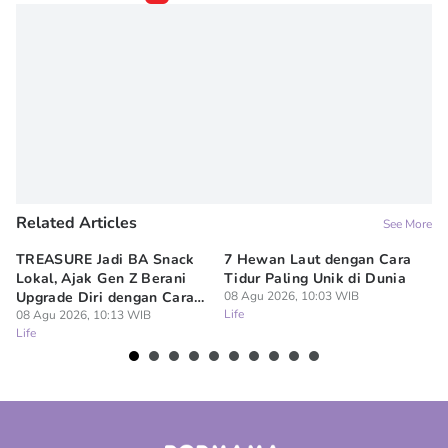
Related Articles
See More
TREASURE Jadi BA Snack
7 Hewan Laut dengan Cara
In
Lokal, Ajak Gen Z Berani
Tidur Paling Unik di Dunia
No
Upgrade Diri dengan Cara
08 Agu 2026, 10:03 WIB
Ci
Life
Sendiri
08 Agu 2026, 10:13 WIB
08
Life
Lif