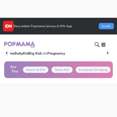
Baca artikel
Popmama
lainnya di IDN App
Install
Home
Baby
Kid
Big Kid
Life
Pregnancy
For
Iklanin di IDN
Tanya Ahli
Kumpulan Dongeng
You