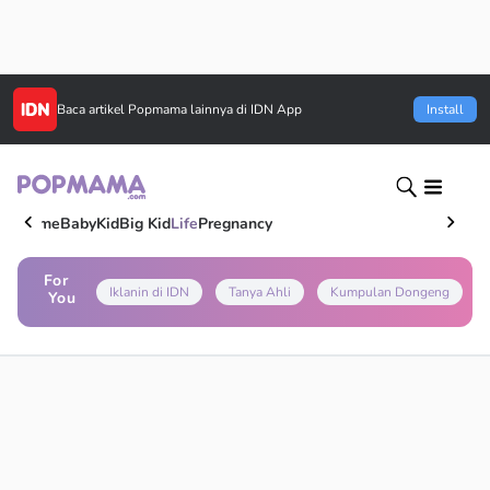
Baca artikel
Popmama
lainnya di IDN App
Install
Home
Baby
Kid
Big Kid
Life
Pregnancy
For
Iklanin di IDN
Tanya Ahli
Kumpulan Dongeng
You