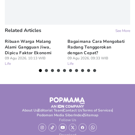
Related Articles
See More
Ribuan Warga Malang
Bagaimana Cara Mengobati
5 
Alami Gangguan Jiwa,
Radang Tenggorokan
Te
Dipicu Faktor Ekonomi
dengan Cepat?
09
Lif
09 Agu 2026, 10:13 WIB
09 Agu 2026, 09:33 WIB
Life
Life
About Us
Editorial Team
Contact Us
Terms of Services
Pedoman Media Siber
Index
Sitemap
Follow Us