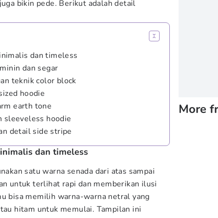
juga bikin pede. Berikut adalah detail
nimalis dan timeless
eminin dan segar
an teknik color block
sized hoodie
arm earth tone
More f
n sleeveless hoodie
n detail side stripe
nimalis dan timeless
akan satu warna senada dari atas sampai
an untuk terlihat rapi dan memberikan ilusi
mu bisa memilih warna-warna netral yang
atau hitam untuk memulai. Tampilan ini