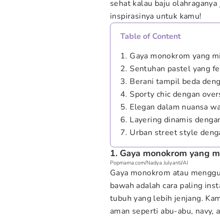
sehat kalau baju olahraganya 
inspirasinya untuk kamu!
Table of Content
1. Gaya monokrom yang mi
2. Sentuhan pastel yang f
3. Berani tampil beda deng
4. Sporty chic dengan over
5. Elegan dalam nuansa w
6. Layering dinamis denga
7. Urban street style denga
1. Gaya monokrom yang mi
Popmama.com/Nadya Julyanti/AI
Gaya monokrom atau menggun
bawah adalah cara paling inst
tubuh yang lebih jenjang. Ka
aman seperti abu-abu, navy, 