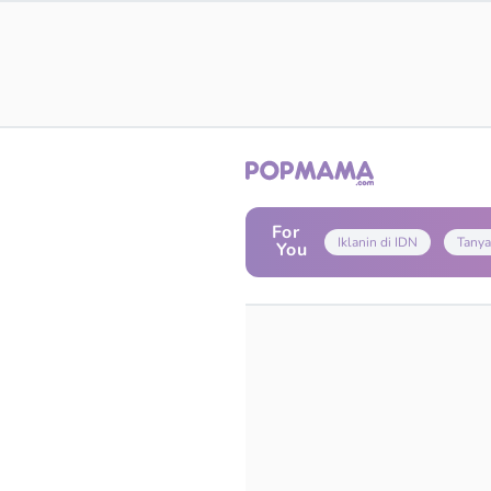
For
Iklanin di IDN
Tanya
You