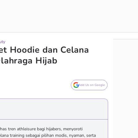
uty
et Hoodie dan Celana
Olahraga Hijab
Add Us on Google
 tren athleisure bagi hijabers, menyoroti
lana training sebagai pilihan modis, nyaman, serta