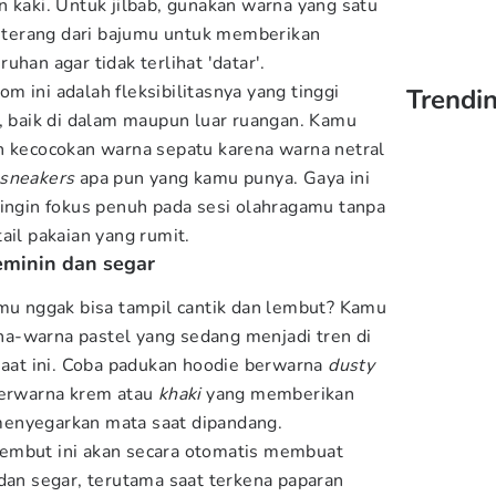
n kaki. Untuk jilbab, gunakan warna yang satu
ih terang dari bajumu untuk memberikan
uhan agar tidak terlihat 'datar'.
 ini adalah fleksibilitasnya yang tinggi
Trendin
a, baik di dalam maupun luar ruangan. Kamu
n kecocokan warna sepatu karena warna netral
sneakers
apa pun yang kamu punya. Gaya ini
 ingin fokus penuh pada sesi olahragamu tanpa
ail pakaian yang rumit.
eminin dan segar
amu nggak bisa tampil cantik dan lembut? Kamu
a-warna pastel yang sedang menjadi tren di
 saat ini. Coba padukan hoodie berwarna
dusty
berwarna krem atau
khaki
yang memberikan
enyegarkan mata saat dipandang.
embut ini akan secara otomatis membuat
 dan segar, terutama saat terkena paparan