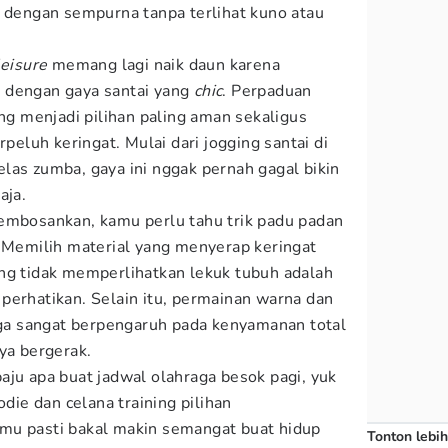
t dengan sempurna tanpa terlihat kuno atau
leisure
memang lagi naik daun karena
 dengan gaya santai yang
chic
. Perpaduan
ing menjadi pilihan paling aman sekaligus
luh keringat. Mulai dari jogging santai di
las zumba, gaya ini nggak pernah gagal bikin
aja.
embosankan, kamu perlu tahu trik padu padan
. Memilih material yang menyerap keringat
ng tidak memperlihatkan lekuk tubuh adalah
perhatikan. Selain itu, permainan warna dan
ga sangat berpengaruh pada kenyamanan total
ya bergerak.
aju apa buat jadwal olahraga besok pagi, yuk
odie dan celana training pilihan
amu pasti bakal makin semangat buat hidup
Tonton lebih