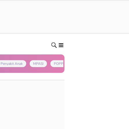
Penyakit Anak
MPASI
POPPAPA