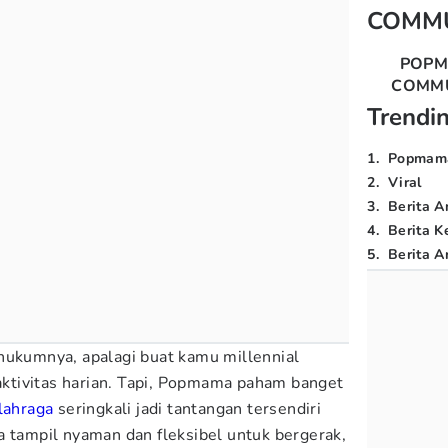
COMM
POP
COMM
Trendi
1
.
Popmam
2
.
Viral
3
.
Berita A
4
.
Berita K
5
.
Berita Ar
hukumnya, apalagi buat kamu millennial
tivitas harian. Tapi, Popmama paham banget
lahraga
seringkali jadi tantangan tersendiri
a tampil nyaman dan fleksibel untuk bergerak,