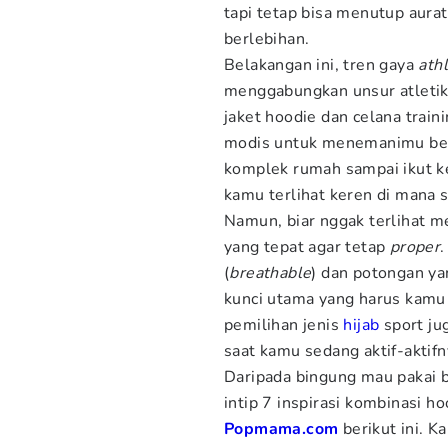
tapi tetap bisa menutup aura
berlebihan.
Belakangan ini, tren gaya
ath
menggabungkan unsur atletik
jaket hoodie dan celana train
modis untuk menemanimu berpe
komplek rumah sampai ikut ke
kamu terlihat keren di mana s
Namun, biar nggak terlihat m
yang tepat agar tetap
proper
(
breathable
) dan potongan ya
kunci utama yang harus kamu 
pemilihan jenis
hijab
sport ju
saat kamu sedang aktif-aktifn
Daripada bingung mau pakai b
intip 7 inspirasi kombinasi ho
Popmama.com
berikut ini. K