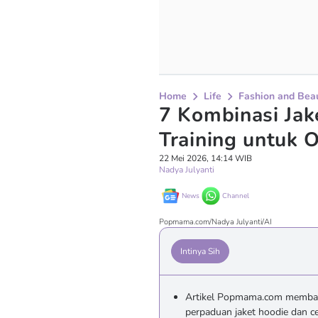
Home
Life
Fashion and Bea
7 Kombinasi Jak
Training untuk 
22 Mei 2026, 14:14 WIB
Nadya Julyanti
News
Channel
Popmama.com/Nadya Julyanti/AI
Intinya Sih
Artikel Popmama.com membahas
perpaduan jaket hoodie dan ce