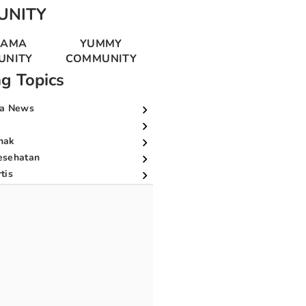
UNITY
MAMA
YUMMY
UNITY
COMMUNITY
ng Topics
a News
nak
esehatan
tis