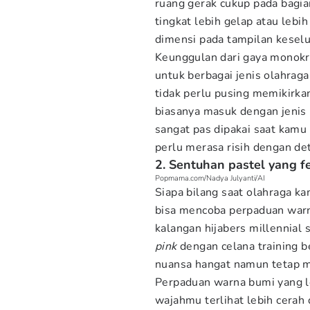
ruang gerak cukup pada bagia
tingkat lebih gelap atau leb
dimensi pada tampilan keselur
Keunggulan dari gaya monokrom
untuk berbagai jenis olahrag
tidak perlu pusing memikirka
biasanya masuk dengan jenis
sangat pas dipakai saat kamu
perlu merasa risih dengan det
2. Sentuhan pastel yang f
Popmama.com/Nadya Julyanti/AI
Siapa bilang saat olahraga k
bisa mencoba perpaduan warn
kalangan hijabers millennial
pink
dengan celana training 
nuansa hangat namun tetap m
Perpaduan warna bumi yang l
wajahmu terlihat lebih cerah