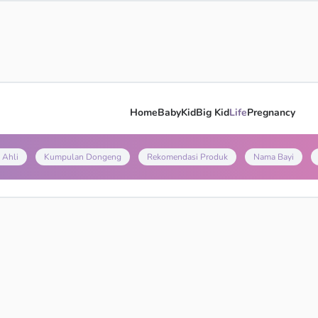
Home
Baby
Kid
Big Kid
Life
Pregnancy
 Ahli
Kumpulan Dongeng
Rekomendasi Produk
Nama Bayi