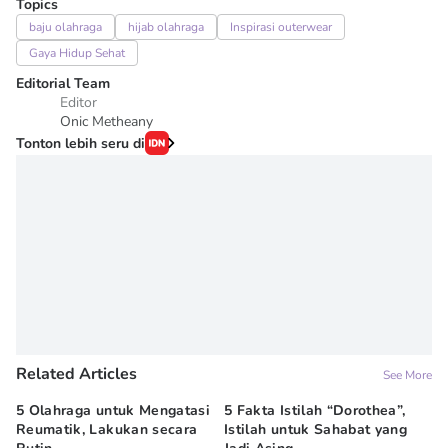
Topics
baju olahraga
hijab olahraga
Inspirasi outerwear
Gaya Hidup Sehat
Editorial Team
Editor
Onic Metheany
Tonton lebih seru di
Related Articles
See More
5 Olahraga untuk Mengatasi
5 Fakta Istilah “Dorothea”,
10
Reumatik, Lakukan secara
Istilah untuk Sahabat yang
Me