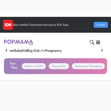
Baca artikel
Popmama
lainnya di IDN App
Install
Home
Baby
Kid
Big Kid
Life
Pregnancy
For
Iklanin di IDN
Tanya Ahli
Kumpulan Dongeng
You