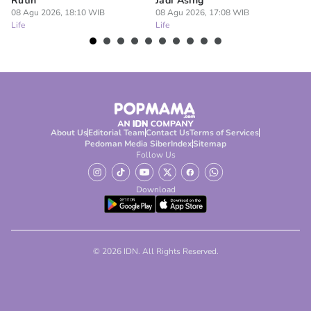
Rutin
Jadi Asing
Se
08 Agu 2026, 18:10 WIB
08 Agu 2026, 17:08 WIB
08
Life
Life
Lif
About Us
Editorial Team
Contact Us
Terms of Services
Pedoman Media Siber
Index
Sitemap
Follow Us
Download
© 2026 IDN. All Rights Reserved.