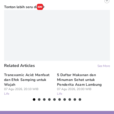
Editor
Tonton lebih seru di
Onic Metheany
Editor
Irma ediarti mardiyah
Related Articles
See More
Tranexamic Acid: Manfaat
5 Daftar Makanan dan
Ap
dan Efek Samping untuk
Minuman Sehat untuk
5 
Wajah
Penderita Asam Lambung
07
Lif
07 Agu 2026, 20:10 WIB
07 Agu 2026, 20:00 WIB
Life
Life