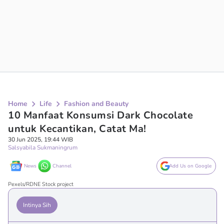
Home
Life
Fashion and Beauty
10 Manfaat Konsumsi Dark Chocolate
untuk Kecantikan, Catat Ma!
30 Jun 2025, 19:44 WIB
Salsyabila Sukmaningrum
News
Channel
Add Us on Google
Pexels/RDNE Stock project
Intinya Sih