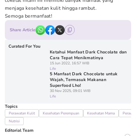
cokelat hitam ini memiliki banyak manfaat yang
menjaga kesehatan kulit hingga rambut.
Semoga bermanfaat!
Share Article
Curated For You
Ketahui Manfaat Dark Chocolate dan
Cara Tepat Menikmatinya
15 Jun 2022, 16:57 WIB
Life
5 Manfaat Dark Chocolate untuk
Wajah, Termasuk Makanan
Superfood Lho!
30 Nov 2025, 09:01 WIB
Life
Topics
Perawatan Kulit
Kesehatan Perempuan
Kesehatan Mama
Perawa
Nutrisi
Editorial Team