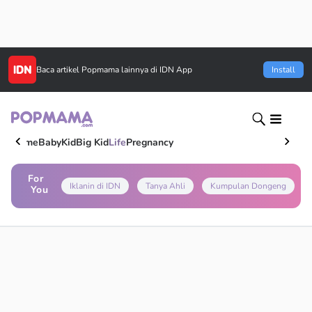
Baca artikel
Popmama
lainnya di IDN App
Install
Home
Baby
Kid
Big Kid
Life
Pregnancy
For
Iklanin di IDN
Tanya Ahli
Kumpulan Dongeng
You