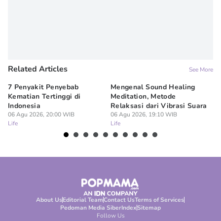
Related Articles
See More
7 Penyakit Penyebab
Mengenal Sound Healing
8 
Kematian Tertinggi di
Meditation, Metode
al
Indonesia
Relaksasi dari Vibrasi Suara
Bi
06 Agu 2026, 20:00 WIB
06 Agu 2026, 19:10 WIB
06
Life
Life
Lif
About Us
Editorial Team
Contact Us
Terms of Services
Pedoman Media Siber
Index
Sitemap
Follow Us