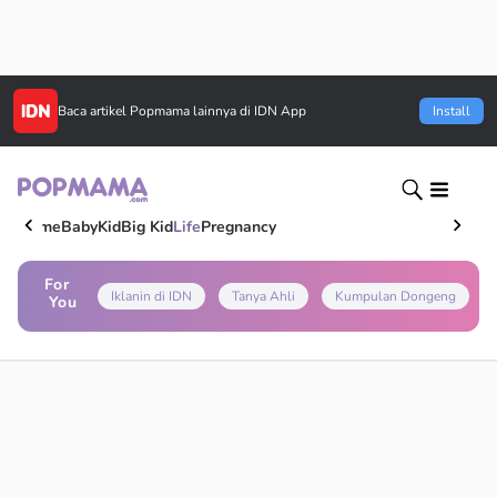
Baca artikel
Popmama
lainnya di IDN App
Install
Home
Baby
Kid
Big Kid
Life
Pregnancy
For
Iklanin di IDN
Tanya Ahli
Kumpulan Dongeng
You