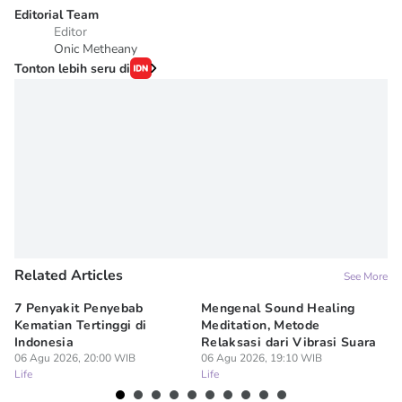
Editorial Team
Editor
Onic Metheany
Tonton lebih seru di
Related Articles
See More
7 Penyakit Penyebab
Mengenal Sound Healing
8 
Kematian Tertinggi di
Meditation, Metode
al
Indonesia
Relaksasi dari Vibrasi Suara
Bi
06 Agu 2026, 20:00 WIB
06 Agu 2026, 19:10 WIB
06
Life
Life
Lif