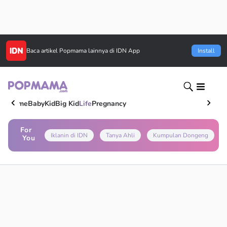
Baca artikel
Popmama
lainnya di IDN App
Install
Home
Baby
Kid
Big Kid
Life
Pregnancy
For
Iklanin di IDN
Tanya Ahli
Kumpulan Dongeng
You