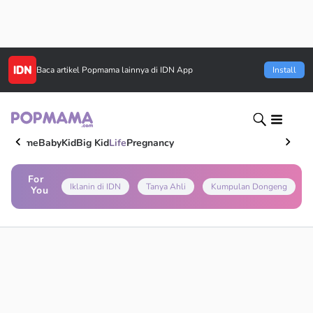
Baca artikel
Popmama
lainnya di IDN App
Install
Home
Baby
Kid
Big Kid
Life
Pregnancy
For
Iklanin di IDN
Tanya Ahli
Kumpulan Dongeng
You