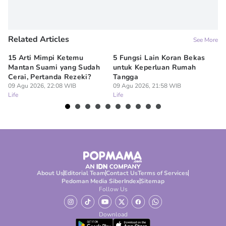
Related Articles
See More
15 Arti Mimpi Ketemu
5 Fungsi Lain Koran Bekas
10
Mantan Suami yang Sudah
untuk Keperluan Rumah
Be
Cerai, Pertanda Rezeki?
Tangga
Ta
09 Agu 2026, 22:08 WIB
09 Agu 2026, 21:58 WIB
09
Life
Life
Lif
About Us
Editorial Team
Contact Us
Terms of Services
Pedoman Media Siber
Index
Sitemap
Follow Us
Download