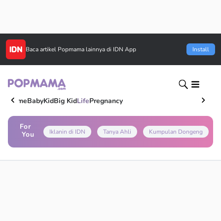
Baca artikel
Popmama
lainnya di IDN App
Install
Home
Baby
Kid
Big Kid
Life
Pregnancy
For
Iklanin di IDN
Tanya Ahli
Kumpulan Dongeng
You