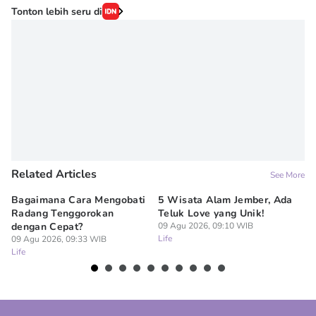
Tonton lebih seru di
Related Articles
See More
Bagaimana Cara Mengobati
5 Wisata Alam Jember, Ada
7
Radang Tenggorokan
Teluk Love yang Unik!
Ke
dengan Cepat?
09 Agu 2026, 09:10 WIB
R
Life
09 Agu 2026, 09:33 WIB
09
Life
Lif