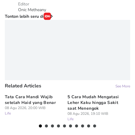
Editor
Onic Metheany
Tonton lebih seru di
Related Articles
See More
Tata Cara Mandi Wajib
5 Cara Mudah Mengatasi
Ke
setelah Haid yang Benar
Leher Kaku hingga Sakit
Me
08 Agu 2026, 20:00 WIB
saat Menengok
08
Life
Lif
08 Agu 2026, 19:10 WIB
Life