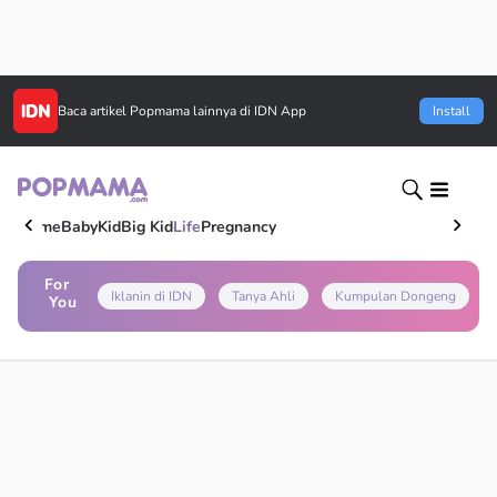
Baca artikel
Popmama
lainnya di IDN App
Install
Home
Baby
Kid
Big Kid
Life
Pregnancy
For
Iklanin di IDN
Tanya Ahli
Kumpulan Dongeng
You