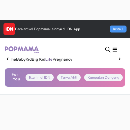
Baca artikel
Popmama
lainnya di IDN App
Install
Home
Baby
Kid
Big Kid
Life
Pregnancy
For
Iklanin di IDN
Tanya Ahli
Kumpulan Dongeng
You