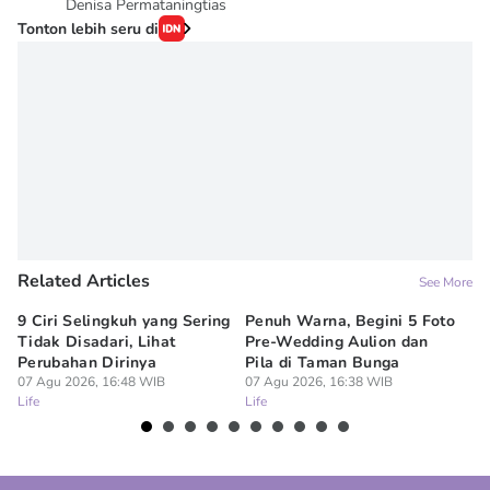
Denisa Permataningtias
Tonton lebih seru di
Related Articles
See More
9 Ciri Selingkuh yang Sering
Penuh Warna, Begini 5 Foto
Me
Tidak Disadari, Lihat
Pre-Wedding Aulion dan
Sk
Perubahan Dirinya
Pila di Taman Bunga
un
07 Agu 2026, 16:48 WIB
07 Agu 2026, 16:38 WIB
07
Life
Life
Lif