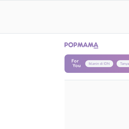
For
Iklanin di IDN
Tanya
You