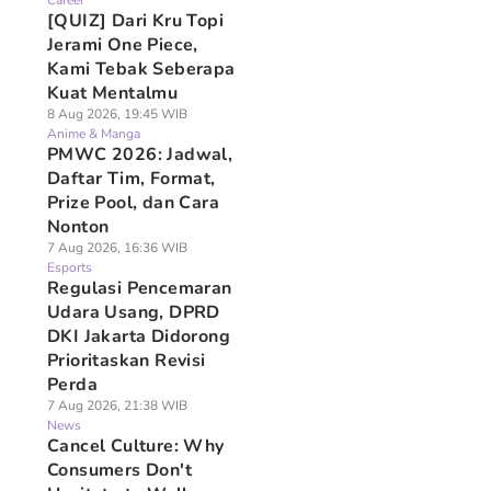
Career
[QUIZ] Dari Kru Topi
Jerami One Piece,
Kami Tebak Seberapa
Kuat Mentalmu
8 Aug 2026, 19:45 WIB
Anime & Manga
PMWC 2026: Jadwal,
Daftar Tim, Format,
Prize Pool, dan Cara
Nonton
7 Aug 2026, 16:36 WIB
Esports
Regulasi Pencemaran
Udara Usang, DPRD
DKI Jakarta Didorong
Prioritaskan Revisi
Perda
7 Aug 2026, 21:38 WIB
News
Cancel Culture: Why
Consumers Don't