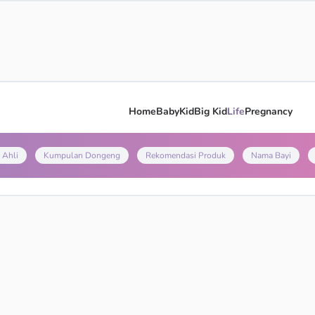
Home
Baby
Kid
Big Kid
Life
Pregnancy
 Ahli
Kumpulan Dongeng
Rekomendasi Produk
Nama Bayi