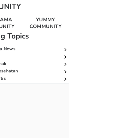
UNITY
MAMA
YUMMY
UNITY
COMMUNITY
ng Topics
a News
nak
esehatan
tis