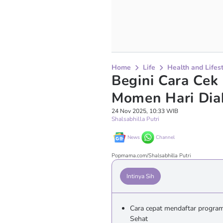
Home
Life
Health and Lifes
Begini Cara Cek
Momen Hari Dia
24 Nov 2025, 10:33 WIB
Shalsabhilla Putri
News
Channel
Popmama.com/Shalsabhilla Putri
Intinya Sih
Cara cepat mendaftar program
Sehat