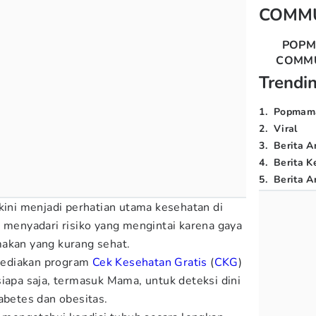
COMM
POP
COMM
Trendi
1
.
Popmam
2
.
Viral
3
.
Berita A
4
.
Berita K
5
.
Berita Ar
kini menjadi perhatian utama kesehatan di
k menyadari risiko yang mengintai karena gaya
makan yang kurang sehat.
yediakan program
Cek Kesehatan Gratis
(
CKG
)
siapa saja, termasuk Mama, untuk deteksi dini
abetes dan obesitas.