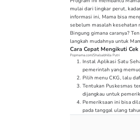
Program ini membantu Mama m
mulai dari lingkar perut, kad
informasi ini, Mama bisa men
sebelum masalah kesehatan m
Bingung gimana caranya? Ten
langkah mudahnya untuk Mam
Cara Cepat Mengikuti Cek
Popmama.com/Shalsabhilla Putri
Instal Aplikasi Satu Seh
pemerintah yang memu
Pilih menu CKG, lalu daft
Tentukan Puskesmas ter
dijangkau untuk pemeri
Pemeriksaan ini bisa di
pada tanggal ulang tah