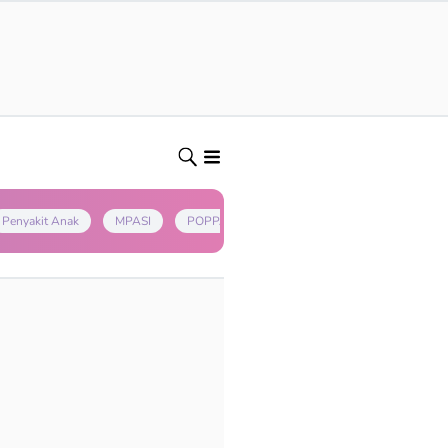
Penyakit Anak
MPASI
POPPAPA