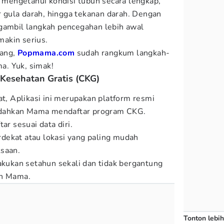
engetahui kondisi tubuh secara lengkap,
ar gula darah, hingga tekanan darah. Dengan
gambil langkah pencegahan lebih awal
akin serius.
ang,
Popmama.com
sudah rangkum langkah-
a. Yuk, simak!
 Kesehatan Gratis (CKG)
at, Aplikasi ini merupakan platform resmi
dahkan Mama mendaftar program CKG.
ar sesuai data diri.
dekat atau lokasi yang paling mudah
ksaan.
lakukan setahun sekali dan tidak bergantung
un Mama.
Tonton lebih