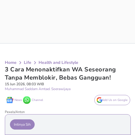
Home
Life
Health and Lifestyle
3 Cara Menonaktifkan WA Seseorang
Tanpa Memblokir, Bebas Gangguan!
15 Jun 2026, 08:03 WIB
Muhammad Saddam Amtael Soerawijaya
News
Channel
Add Us on Google
Pexels/Anton
Intinya Sih