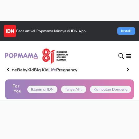
Baca artikel
Popmama
lainnya di IDN App
Install
Home
Baby
Kid
Big Kid
Life
Pregnancy
For
Iklanin di IDN
Tanya Ahli
Kumpulan Dongeng
You