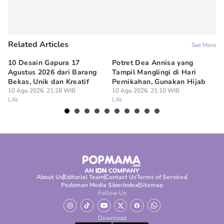
Related Articles
See More
10 Desain Gapura 17
Potret Dea Annisa yang
Ku
Agustus 2026 dari Barang
Tampil Manglingi di Hari
Me
Bekas, Unik dan Kreatif
Pernikahan, Gunakan Hijab
10
Lif
10 Agu 2026, 21:28 WIB
10 Agu 2026, 21:10 WIB
Life
Life
About Us
Editorial Team
Contact Us
Terms of Services
Pedoman Media Siber
Index
Sitemap
Follow Us
Download