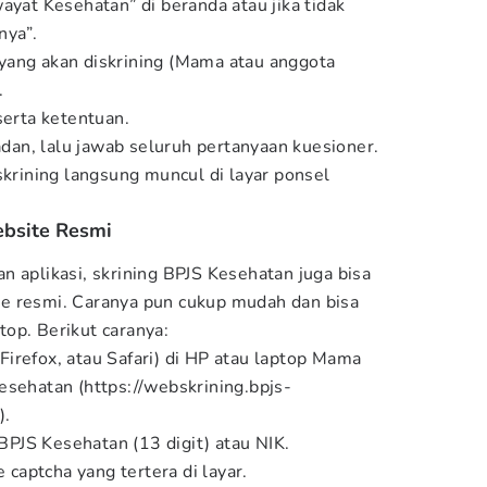
ayat Kesehatan” di beranda atau jika tidak
nya”.
yang akan diskrining (Mama atau anggota
.
serta ketentuan.
badan, lalu jawab seluruh pertanyaan kuesioner.
skrining langsung muncul di layar ponsel
ebsite Resmi
n aplikasi, skrining BPJS Kesehatan juga bisa
e resmi. Caranya pun cukup mudah dan bisa
op. Berikut caranya:
irefox, atau Safari) di HP atau laptop Mama
esehatan (https://webskrining.bpjs-
g).
PJS Kesehatan (13 digit) atau NIK.
e captcha yang tertera di layar.