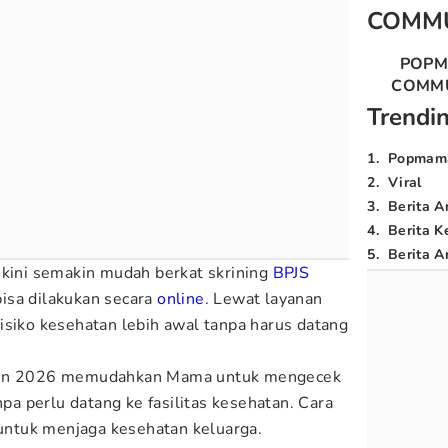
COMM
POP
COMM
Trendi
1
.
Popmam
2
.
Viral
3
.
Berita A
4
.
Berita K
5
.
Berita Ar
 kini semakin mudah berkat skrining
BPJS
isa dilakukan secara
online
. Lewat layanan
isiko kesehatan lebih awal tanpa harus datang
ahun 2026 memudahkan Mama untuk mengecek
npa perlu datang ke fasilitas kesehatan. Cara
 untuk menjaga kesehatan keluarga.