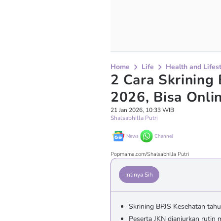
Home
Life
Health and Lifes
2 Cara Skrining
2026, Bisa Onli
21 Jan 2026, 10:33 WIB
Shalsabhilla Putri
News
Channel
Popmama.com/Shalsabhilla Putri
Intinya Sih
Skrining BPJS Kesehatan tahu
Peserta JKN dianjurkan rutin 