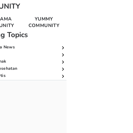
UNITY
MAMA
YUMMY
UNITY
COMMUNITY
ng Topics
a News
nak
esehatan
tis