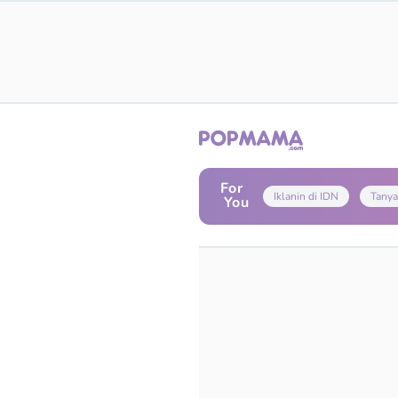
For
Iklanin di IDN
Tanya
You