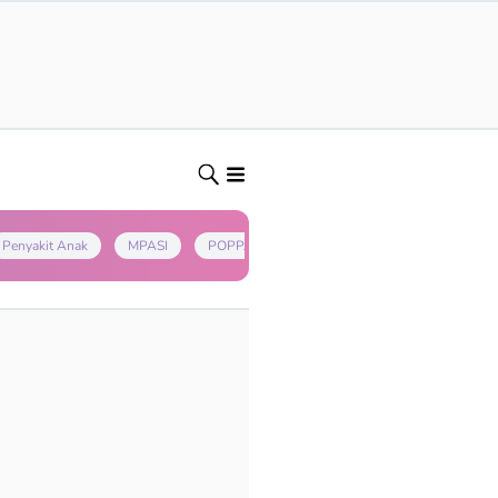
Penyakit Anak
MPASI
POPPAPA