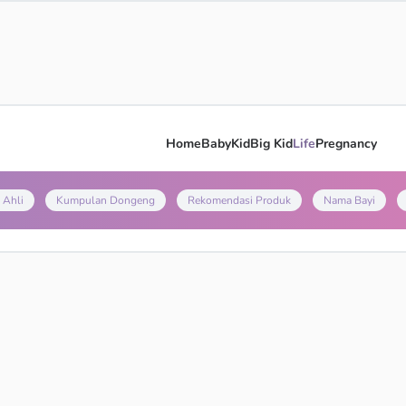
Home
Baby
Kid
Big Kid
Life
Pregnancy
 Ahli
Kumpulan Dongeng
Rekomendasi Produk
Nama Bayi