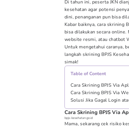
Di tahun ini, peserta JKN dia
kesehatan agar potensi penyak
dini, penanganan pun bisa dil
Kabar baiknya, cara skrining
bisa dilakukan secara online
website resmi, atau chatbot
Untuk mengetahui caranya, b
langkah skrining BPJS Keseha
simak!
Table of Content
Cara Skrining BPJS Via Apl
Cara Skrining BPJS Via W
Solusi Jika Gagal Login at
Cara Skrining BPJS Via Ap
bpjs-kesehatan.go.id
Mama, sekarang cek risiko ke