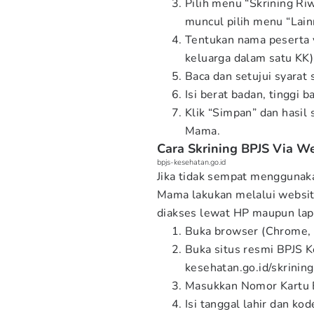
Pilih menu “Skrining Riw
muncul pilih menu “Lain
Tentukan nama peserta 
keluarga dalam satu KK)
Baca dan setujui syarat 
Isi berat badan, tinggi 
Klik “Simpan” dan hasil 
Mama.
Cara Skrining BPJS Via W
bpjs-kesehatan.go.id
Jika tidak sempat menggunaka
Mama lakukan melalui websit
diakses lewat HP maupun lapt
Buka browser (Chrome, F
Buka situs resmi BPJS K
kesehatan.go.id/skrinin
Masukkan Nomor Kartu B
Isi tanggal lahir dan kod