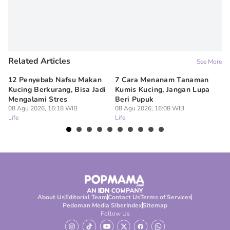
Related Articles
See More
12 Penyebab Nafsu Makan
7 Cara Menanam Tanaman
9 
Kucing Berkurang, Bisa Jadi
Kumis Kucing, Jangan Lupa
Ke
Mengalami Stres
Beri Pupuk
In
08 Agu 2026, 16:18 WIB
08 Agu 2026, 16:08 WIB
08
Life
Life
Lif
About Us
Editorial Team
Contact Us
Terms of Services
Pedoman Media Siber
Index
Sitemap
Follow Us