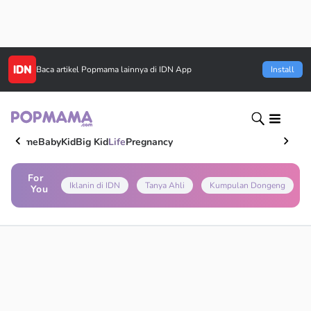
Baca artikel
Popmama
lainnya di IDN App
Install
Home
Baby
Kid
Big Kid
Life
Pregnancy
For
Iklanin di IDN
Tanya Ahli
Kumpulan Dongeng
You