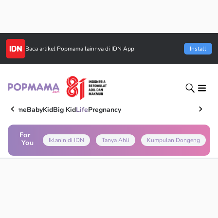
Baca artikel
Popmama
lainnya di IDN App
Install
Home
Baby
Kid
Big Kid
Life
Pregnancy
For
Iklanin di IDN
Tanya Ahli
Kumpulan Dongeng
You