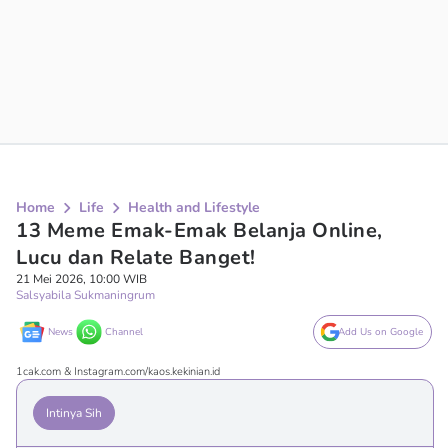
Home
Life
Health and Lifestyle
13 Meme Emak-Emak Belanja Online,
Lucu dan Relate Banget!
21 Mei 2026, 10:00 WIB
Salsyabila Sukmaningrum
News
Channel
Add Us on Google
1cak.com & Instagram.com/kaos.kekinian.id
Intinya Sih