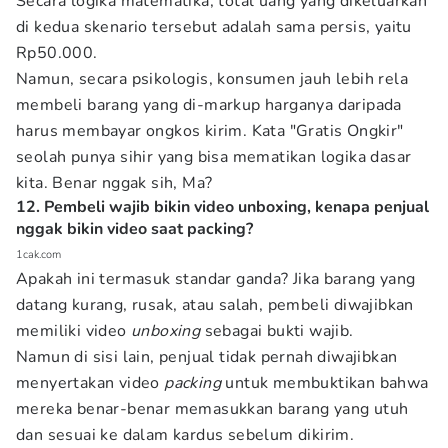
Secara logika matematika, total uang yang dikeluarkan
di kedua skenario tersebut adalah sama persis, yaitu
Rp50.000.
Namun, secara psikologis, konsumen jauh lebih rela
membeli barang yang di-markup harganya daripada
harus membayar ongkos kirim. Kata "Gratis Ongkir"
seolah punya sihir yang bisa mematikan logika dasar
kita. Benar nggak sih, Ma?
12. Pembeli wajib bikin video unboxing, kenapa penjual
nggak bikin video saat packing?
1cak.com
Apakah ini termasuk standar ganda? Jika barang yang
datang kurang, rusak, atau salah, pembeli diwajibkan
memiliki video
unboxing
sebagai bukti wajib.
Namun di sisi lain, penjual tidak pernah diwajibkan
menyertakan video
packing
untuk membuktikan bahwa
mereka benar-benar memasukkan barang yang utuh
dan sesuai ke dalam kardus sebelum dikirim.