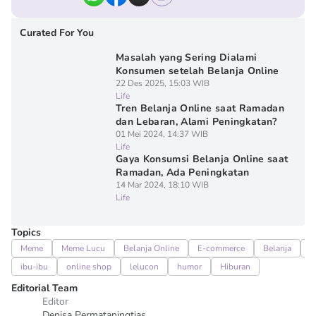
Curated For You
Masalah yang Sering Dialami
Konsumen setelah Belanja Online
22 Des 2025, 15:03 WIB
Life
Tren Belanja Online saat Ramadan
dan Lebaran, Alami Peningkatan?
01 Mei 2024, 14:37 WIB
Life
Gaya Konsumsi Belanja Online saat
Ramadan, Ada Peningkatan
14 Mar 2024, 18:10 WIB
Life
Topics
Meme
Meme Lucu
Belanja Online
E-commerce
Belanja
e
ibu-ibu
online shop
lelucon
humor
Hiburan
Editorial Team
Editor
Denisa Permataningtias