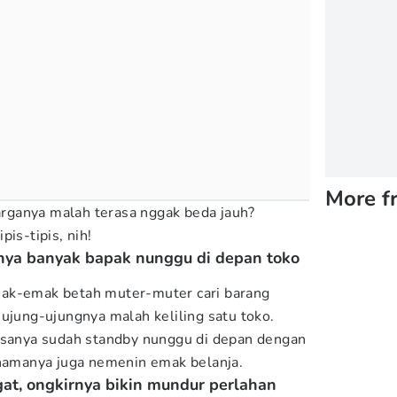
More f
harganya malah terasa nggak beda jauh?
is-tipis, nih!
anya banyak bapak nunggu di depan toko
ak-emak betah muter-muter cari barang
 ujung-ujungnya malah keliling satu toko.
iasanya sudah standby nunggu di depan dengan
 namanya juga nemenin emak belanja.
at, ongkirnya bikin mundur perlahan