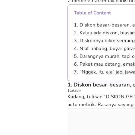
7 meme emak-emak habis liha
Table of Content
1. Diskon besar-besaran, 
2. Kalau ada diskon, bias
3. Diskonnya bikin semang
4. Niat nabung, buyar gara
5. Barangnya murah, tapi o
6. Paket mau datang, emak
7. “Nggak, itu aja” jadi j
1. Diskon besar-besaran, 
1cak.com
Kadang, tulisan “DISKON GE
auto melirik. Rasanya sayang