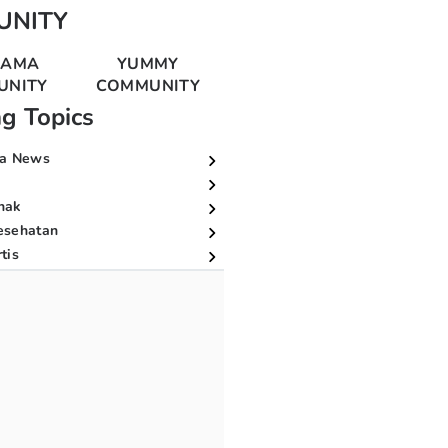
UNITY
MAMA
YUMMY
UNITY
COMMUNITY
ng Topics
a News
nak
esehatan
tis