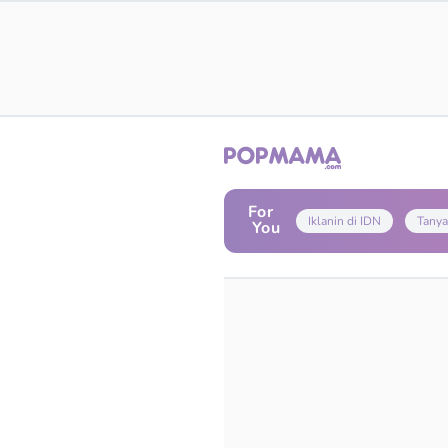
For
Iklanin di IDN
Tanya
You