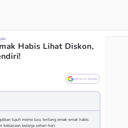
tyle
ak Habis Lihat Diskon,
diri!
Add Us on Google
ilkan tujuh meme lucu tentang emak-emak habis
n kebiasaan belanja sehari-hari.