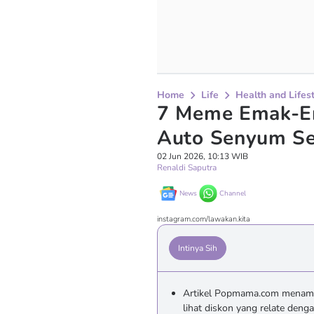
Home
Life
Health and Lifes
7 Meme Emak-Em
Auto Senyum Sen
02 Jun 2026, 10:13 WIB
Renaldi Saputra
News
Channel
instagram.com/lawakan.kita
Intinya Sih
Artikel Popmama.com menamp
lihat diskon yang relate denga