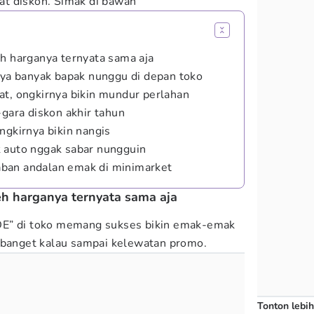
t diskon. Simak di bawah
eh harganya ternyata sama aja
anya banyak bapak nunggu di depan toko
at, ongkirnya bikin mundur perlahan
-gara diskon akhir tahun
ngkirnya bikin nangis
 auto nggak sabar nungguin
awaban andalan emak di minimarket
eh harganya ternyata sama aja
DE” di toko memang sukses bikin emak-emak
 banget kalau sampai kelewatan promo.
Tonton lebih