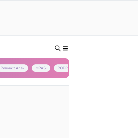
Penyakit Anak
MPASI
POPPAPA