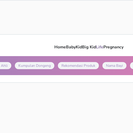
Home
Baby
Kid
Big Kid
Life
Pregnancy
 Ahli
Kumpulan Dongeng
Rekomendasi Produk
Nama Bayi