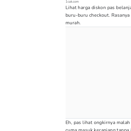
1cak.com
Lihat harga diskon pas belan
buru-buru checkout. Rasanya
murah.
Eh, pas lihat ongkirnya malah
cuma masuk keranjang tanpa ja