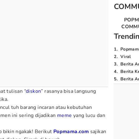
COMM
POP
COMM
Trendi
1
.
Popmam
2
.
Viral
3
.
Berita A
4
.
Berita K
5
.
Berita Ar
hat tulisan “
diskon
” rasanya bisa langsung
ika.
cul tuh barang incaran atau kebutuhan
en ini sering dijadikan
meme
yang lucu dan
p bikin ngakak! Berikut
Popmama.com
sajikan