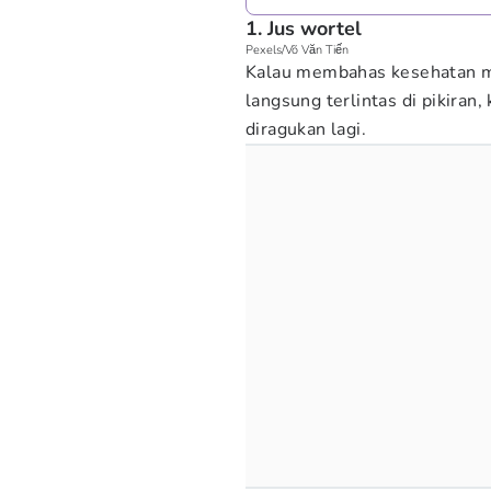
1. Jus wortel
Pexels/Võ Văn Tiến
Kalau membahas kesehatan ma
langsung terlintas di pikiran
diragukan lagi.