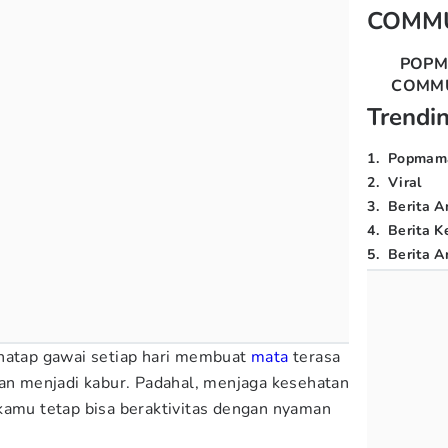
COMM
POP
COMM
Trendi
1
.
Popmam
2
.
Viral
3
.
Berita A
4
.
Berita K
5
.
Berita Ar
enatap gawai setiap hari membuat
mata
terasa
gan menjadi kabur. Padahal, menjaga kesehatan
kamu tetap bisa beraktivitas dengan nyaman