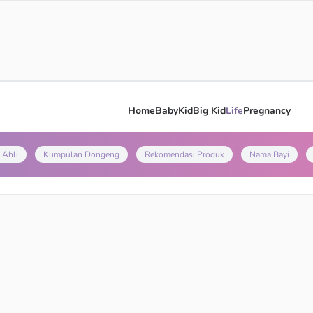
Home
Baby
Kid
Big Kid
Life
Pregnancy
 Ahli
Kumpulan Dongeng
Rekomendasi Produk
Nama Bayi