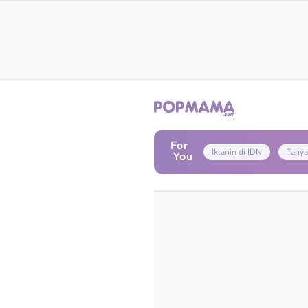
For
Iklanin di IDN
Tanya
You