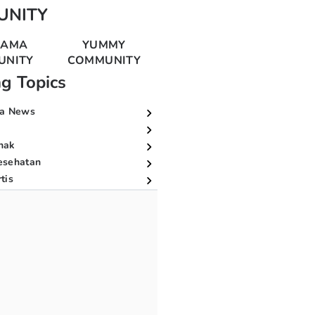
UNITY
MAMA
YUMMY
UNITY
COMMUNITY
ng Topics
a News
nak
esehatan
tis