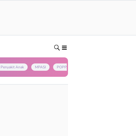
Penyakit Anak
MPASI
POPPAPA