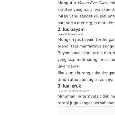
Mengutip
Vasan Eye Care
, m
karoten yang nantinya akan d
inilah yang sangat krusial u
hari serta mencegah mata ker
2. Jus bayam
Pexels/Natalie Bond
Mungkin jus bayam terdengar
orang, tapi manfaatnya sungg
Bayam kaya akan lutein dan ze
yang siap melindungi matamu 
layar gawai.
Jika kamu kurang suka denga
timun atau apel agar rasanya 
3. Jus jeruk
Pexels/Shameel mukkath
Minuman ini ternyata tidak 
tetapi juga sangat bersahab