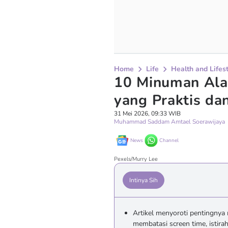
Home
Life
Health and Lifes
10 Minuman Ala
yang Praktis da
31 Mei 2026, 09:33 WIB
Muhammad Saddam Amtael Soerawijaya
News
Channel
Pexels/Murry Lee
Intinya Sih
Artikel menyoroti pentingnya 
membatasi screen time, istir