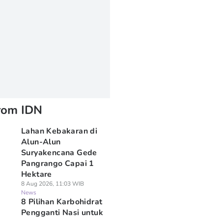
rom IDN
Lahan Kebakaran di
Alun-Alun
Suryakencana Gede
Pangrango Capai 1
Hektare
8 Aug 2026, 11:03 WIB
News
8 Pilihan Karbohidrat
Pengganti Nasi untuk