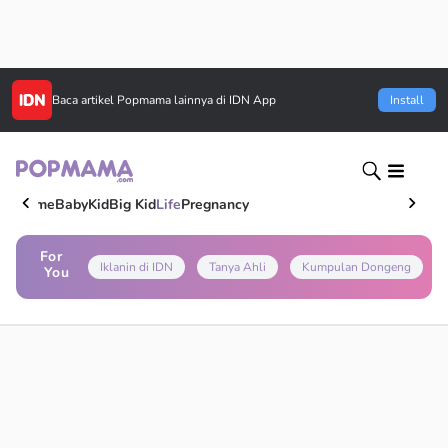
Baca artikel
Popmama
lainnya di IDN App
Install
Home
Baby
Kid
Big Kid
Life
Pregnancy
For
Iklanin di IDN
Tanya Ahli
Kumpulan Dongeng
You