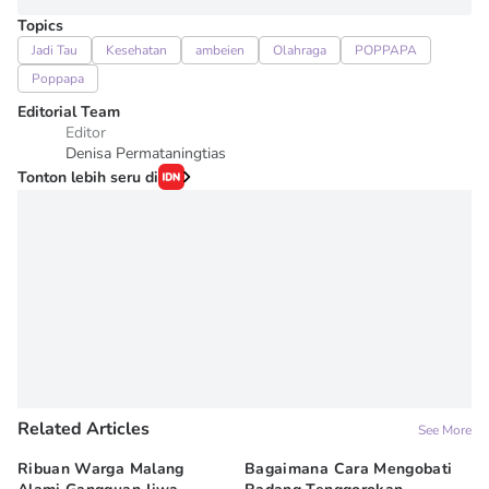
Topics
Jadi Tau
Kesehatan
ambeien
Olahraga
POPPAPA
Poppapa
Editorial Team
Editor
Denisa Permataningtias
Tonton lebih seru di
Related Articles
See More
Ribuan Warga Malang
Bagaimana Cara Mengobati
5 