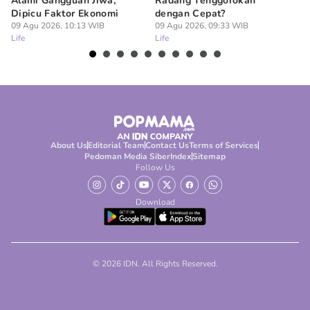
Alami Gangguan Jiwa,
Radang Tenggorokan
Te
Dipicu Faktor Ekonomi
dengan Cepat?
09
Lif
09 Agu 2026, 10:13 WIB
09 Agu 2026, 09:33 WIB
Life
Life
About Us
Editorial Team
Contact Us
Terms of Services
Pedoman Media Siber
Index
Sitemap
Follow Us
Download
© 2026 IDN. All Rights Reserved.