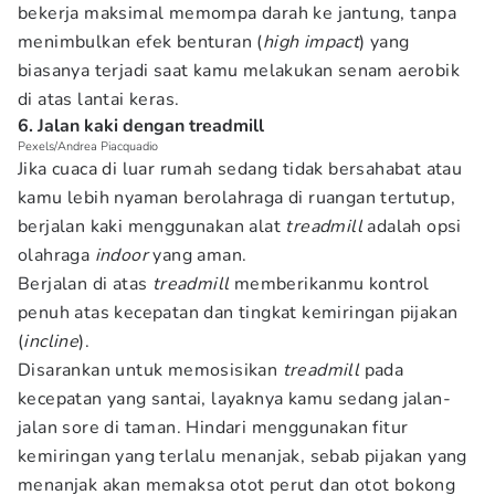
bekerja maksimal memompa darah ke jantung, tanpa
menimbulkan efek benturan (
high impact
) yang
biasanya terjadi saat kamu melakukan senam aerobik
di atas lantai keras.
6. Jalan kaki dengan treadmill
Pexels/Andrea Piacquadio
Jika cuaca di luar rumah sedang tidak bersahabat atau
kamu lebih nyaman berolahraga di ruangan tertutup,
berjalan kaki menggunakan alat
treadmill
adalah opsi
olahraga
indoor
yang aman.
Berjalan di atas
treadmill
memberikanmu kontrol
penuh atas kecepatan dan tingkat kemiringan pijakan
(
incline
).
Disarankan untuk memosisikan
treadmill
pada
kecepatan yang santai, layaknya kamu sedang jalan-
jalan sore di taman. Hindari menggunakan fitur
kemiringan yang terlalu menanjak, sebab pijakan yang
menanjak akan memaksa otot perut dan otot bokong